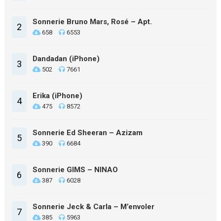
Sonnerie Bruno Mars, Rosé – Apt.
2
658
6553
Dandadan (iPhone)
3
502
7661
Erika (iPhone)
4
475
8572
Sonnerie Ed Sheeran – Azizam
5
390
6684
Sonnerie GIMS – NINAO
6
387
6028
Sonnerie Jeck & Carla – M’envoler
7
385
5963