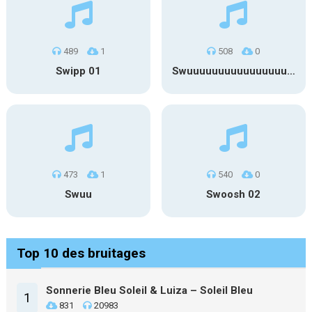
489
1
508
0
Swipp 01
Swuuuuuuuuuuuuuuuuuuuuuu
473
1
540
0
Swuu
Swoosh 02
Top 10 des bruitages
Sonnerie Bleu Soleil & Luiza – Soleil Bleu
1
831
20983