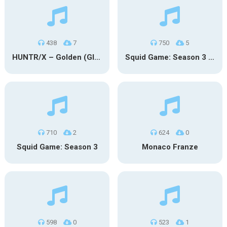
438
7
750
5
HUNTR/X – Golden (Glowin’ Version)
Squid Game: Season 3 | Final Games
710
2
624
0
Squid Game: Season 3
Monaco Franze
598
0
523
1