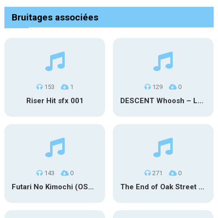
Bruitages associées
153
1
129
0
Riser Hit sfx 001
DESCENT Whoosh – Long
143
0
271
0
Futari No Kimochi (OST Inuyasha)
The End of Oak Street Trailer