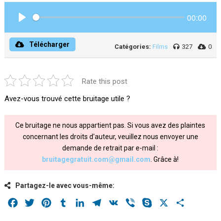
00:00
Play
Télécharger
Catégories:
Films
327
0
Rate this post
Avez-vous trouvé cette bruitage utile ?
Ce bruitage ne nous appartient pas. Si vous avez des plaintes
concernant les droits d'auteur, veuillez nous envoyer une
demande de retrait par e-mail :
bruitagegratuit.com@gmail.com
. Grâce à!
Partagez-le avec vous-même:
Facebook
Twitter
Pinterest
Tumblr
LinkedIn
Telegram
VK
Viber
Skype
X
Share