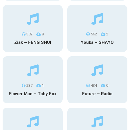
302
8
562
2
Ziak – FENG SHUI
Youka – SHAYO
237
1
434
0
Flower Man – Toby Fox
Future – Radio