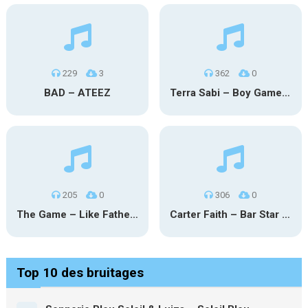
229
3
362
0
BAD – ATEEZ
Terra Sabi – Boy Game X Marcia Cruz
205
0
306
0
The Game – Like Father Like Daughter
Carter Faith – Bar Star Vevo
Top 10 des bruitages