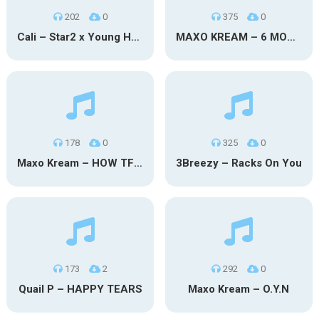
202
0
375
0
Cali – Star2 x Young Henny
MAXO KREAM – 6 MONTHS CLEAN
178
0
325
0
Maxo Kream – HOW TF I’M LUCKY
3Breezy – Racks On You
173
2
292
0
Quail P – HAPPY TEARS
Maxo Kream – O.Y.N