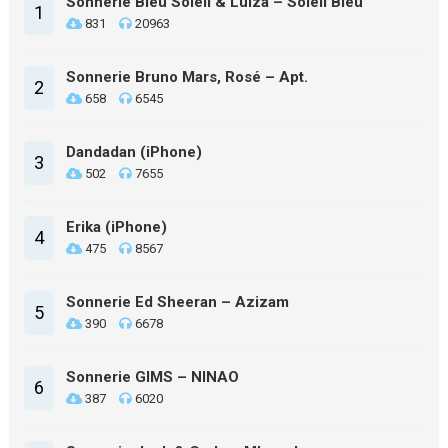
Sonnerie Bleu Soleil & Luiza – Soleil Bleu
1
831
20963
Sonnerie Bruno Mars, Rosé – Apt.
2
658
6545
Dandadan (iPhone)
3
502
7655
Erika (iPhone)
4
475
8567
Sonnerie Ed Sheeran – Azizam
5
390
6678
Sonnerie GIMS – NINAO
6
387
6020