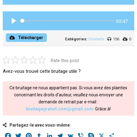
00:47
Play
Télécharger
Catégories:
Sonnerie
156
0
Rate this post
Avez-vous trouvé cette bruitage utile ?
Ce bruitage ne nous appartient pas. Si vous avez des plaintes
concernant les droits d'auteur, veuillez nous envoyer une
demande de retrait par e-mail :
bruitagegratuit.com@gmail.com
. Grâce à!
Partagez-le avec vous-même:
Facebook
Twitter
Pinterest
Tumblr
LinkedIn
Telegram
VK
Viber
Skype
X
Share