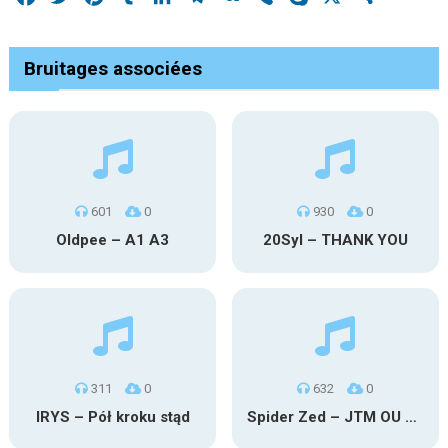
Bruitages associées
601
0
930
0
Oldpee – A1 A3
20Syl – THANK YOU
311
0
632
0
IRYS – Pół kroku stąd
Spider Zed – JTM OU TG