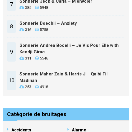
Sonnerie Jeck & Carla – M’envoler
7
385
5948
Sonnerie Doechii – Anxiety
8
316
5758
Sonnerie Andrea Bocelli – Je Vis Pour Elle with
9
Kendji Girac
311
5546
Sonnerie Maher Zain & Harris J – Qalbi Fil
10
Madinah
253
4918
Catégorie de bruitages
Accidents
Alarme