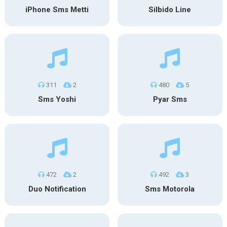
iPhone Sms Metti
Silbido Line
311
2
480
5
Sms Yoshi
Pyar Sms
472
2
492
3
Duo Notification
Sms Motorola