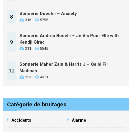
Sonnerie Doechii – Anxiety
8
316
5755
Sonnerie Andrea Bocelli – Je Vis Pour Elle with
9
Kendji Girac
311
5545
Sonnerie Maher Zain & Harris J – Qalbi Fil
10
Madinah
253
4913
Catégorie de bruitages
Accidents
Alarme