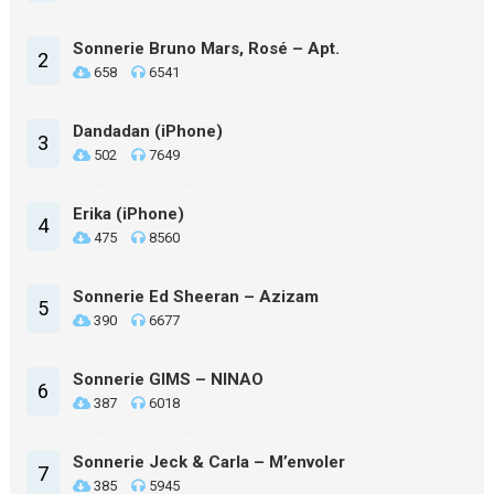
Sonnerie Bruno Mars, Rosé – Apt.
2
658
6541
Dandadan (iPhone)
3
502
7649
Erika (iPhone)
4
475
8560
Sonnerie Ed Sheeran – Azizam
5
390
6677
Sonnerie GIMS – NINAO
6
387
6018
Sonnerie Jeck & Carla – M’envoler
7
385
5945