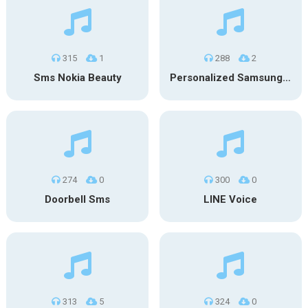
315
1
288
2
Sms Nokia Beauty
Personalized Samsung SMS
274
0
300
0
Doorbell Sms
LINE Voice
313
5
324
0