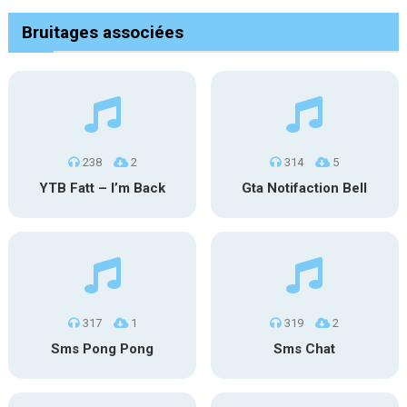
Bruitages associées
238
2
314
5
YTB Fatt – I’m Back
Gta Notifaction Bell
317
1
319
2
Sms Pong Pong
Sms Chat