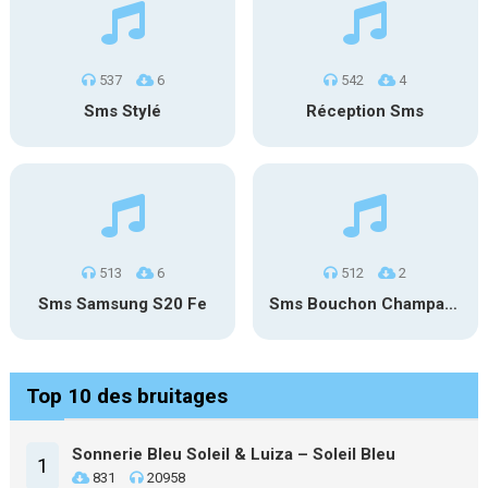
537
6
542
4
Sms Stylé
Réception Sms
513
6
512
2
Sms Samsung S20 Fe
Sms Bouchon Champagne
Top 10 des bruitages
Sonnerie Bleu Soleil & Luiza – Soleil Bleu
1
831
20958