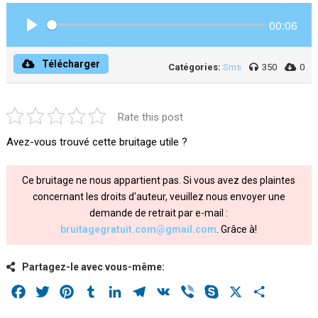
00:06
Play
Télécharger
Catégories:
Sms
350
0
Rate this post
Avez-vous trouvé cette bruitage utile ?
Ce bruitage ne nous appartient pas. Si vous avez des plaintes
concernant les droits d'auteur, veuillez nous envoyer une
demande de retrait par e-mail :
bruitagegratuit.com@gmail.com
. Grâce à!
Partagez-le avec vous-même:
Facebook
Twitter
Pinterest
Tumblr
LinkedIn
Telegram
VK
Viber
Skype
X
Share