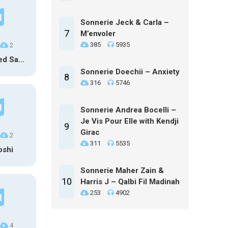
Sonnerie Jeck & Carla –
7
M’envoler
385
5935
2
Personalized Samsung SMS
Sonnerie Doechii – Anxiety
8
316
5746
Sonnerie Andrea Bocelli –
Je Vis Pour Elle with Kendji
9
Girac
2
311
5535
oshi
Sonnerie Maher Zain &
10
Harris J – Qalbi Fil Madinah
253
4902
4