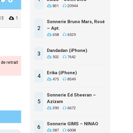
Settings
831
20944
13
1
Sonnerie Bruno Mars, Rosé
2
– Apt.
658
6529
Dandadan (iPhone)
3
502
7642
de retrait
Erika (iPhone)
4
475
8549
Sonnerie Ed Sheeran –
5
Azizam
390
6672
Sonnerie GIMS – NINAO
6
387
6008