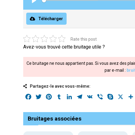
Play
Télécharger
Rate this post
Avez-vous trouvé cette bruitage utile ?
Ce bruitage ne nous appartient pas. Si vous avez des plai
par e-mail :
bru
Partagez-le avec vous-même:
Facebook
Twitter
Pinterest
Tumblr
LinkedIn
Telegram
VK
Viber
Skype
X
Bruitages associées