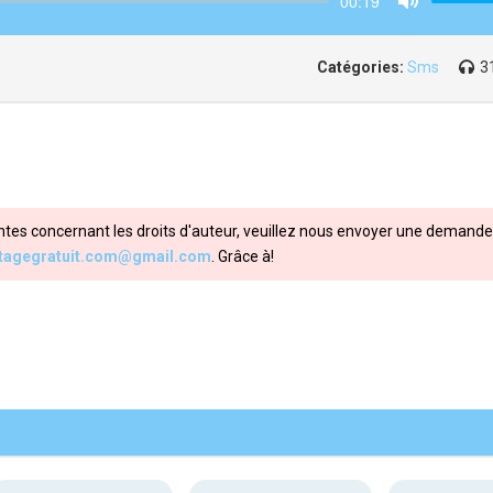
00:19
Mute
Catégories:
Sms
3
ntes concernant les droits d'auteur, veuillez nous envoyer une demande 
itagegratuit.com@gmail.com
. Grâce à!
Share