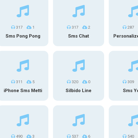
317
1
317
2
287
Sms Pong Pong
Sms Chat
311
5
320
0
309
iPhone Sms Metti
Silbido Line
Sms Y
490
3
537
6
540