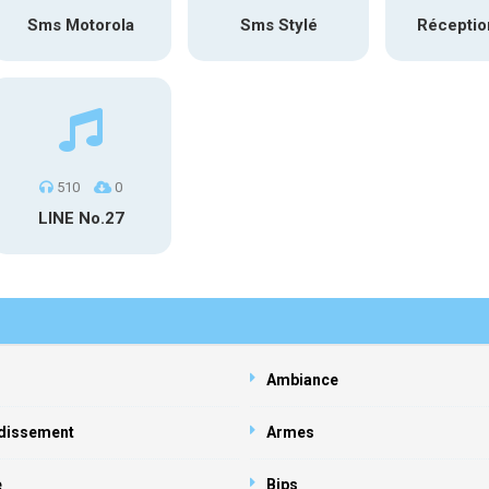
Sms Motorola
Sms Stylé
Récepti
510
0
LINE No.27
Ambiance
dissement
Armes
e
Bips