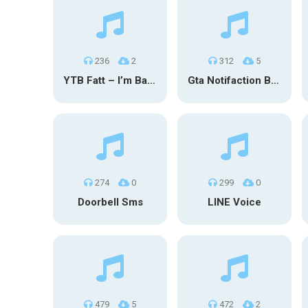
236
2
312
5
YTB Fatt – I’m Back
Gta Notifaction Bell
274
0
299
0
Doorbell Sms
LINE Voice
479
5
472
2