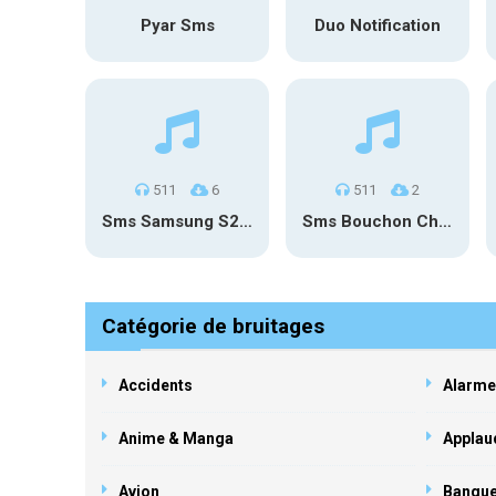
Pyar Sms
Duo Notification
511
6
511
2
Sms Samsung S20 Fe
Sms Bouchon Champagne
Catégorie de bruitages
Accidents
Alarme
Anime & Manga
Applau
Avion
Banqu