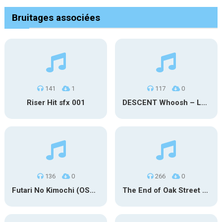
Bruitages associées
141
1
117
0
Riser Hit sfx 001
DESCENT Whoosh – Long
136
0
266
0
Futari No Kimochi (OST Inuyasha)
The End of Oak Street Trailer