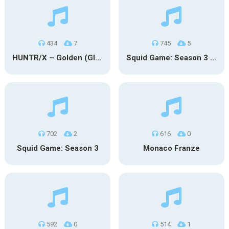
434
7
745
5
HUNTR/X – Golden (Glowin’ Version)
Squid Game: Season 3 | Final Games
702
2
616
0
Squid Game: Season 3
Monaco Franze
592
0
514
1