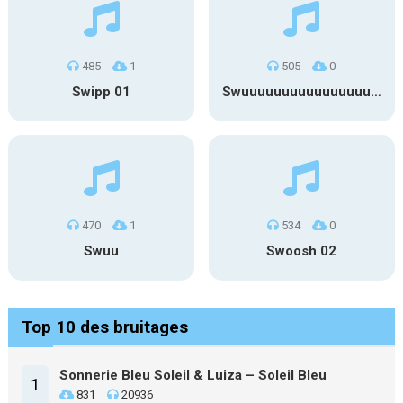
485
1
505
0
Swipp 01
Swuuuuuuuuuuuuuuuuuuuuuu
470
1
534
0
Swuu
Swoosh 02
Top 10 des bruitages
Sonnerie Bleu Soleil & Luiza – Soleil Bleu
1
831
20936