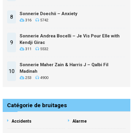
Sonnerie Doechii – Anxiety
8
316
5742
Sonnerie Andrea Bocelli – Je Vis Pour Elle with
9
Kendji Girac
311
5532
Sonnerie Maher Zain & Harris J – Qalbi Fil
10
Madinah
253
4900
Catégorie de bruitages
Accidents
Alarme