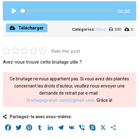
00:50
Play
Télécharger
Catégories:
Films
300
0
Rate this post
Avez-vous trouvé cette bruitage utile ?
Ce bruitage ne nous appartient pas. Si vous avez des plaintes
concernant les droits d'auteur, veuillez nous envoyer une
demande de retrait par e-mail :
bruitagegratuit.com@gmail.com
. Grâce à!
Partagez-le avec vous-même:
Facebook
Twitter
Pinterest
Tumblr
LinkedIn
Telegram
VK
Viber
Skype
X
Share