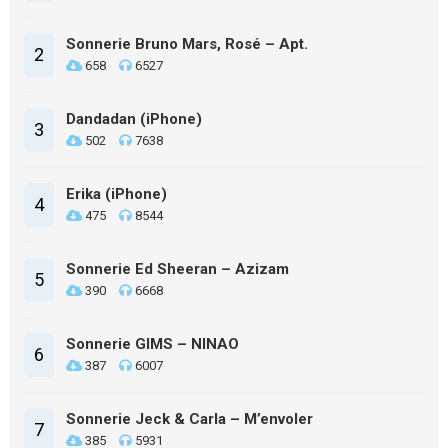
Sonnerie Bruno Mars, Rosé – Apt.
2
658
6527
Dandadan (iPhone)
3
502
7638
Erika (iPhone)
4
475
8544
Sonnerie Ed Sheeran – Azizam
5
390
6668
Sonnerie GIMS – NINAO
6
387
6007
Sonnerie Jeck & Carla – M’envoler
7
385
5931