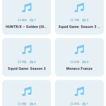
434
7
745
5
HUNTR/X – Golden (Glowin’ Version)
Squid Game: Season 3 | Final Games
702
2
618
0
Squid Game: Season 3
Monaco Franze
592
0
515
1