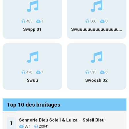
485
1
506
0
Swipp 01
Swuuuuuuuuuuuuuuuuuuuuuu
470
1
535
0
Swuu
Swoosh 02
Top 10 des bruitages
Sonnerie Bleu Soleil & Luiza – Soleil Bleu
1
831
20941