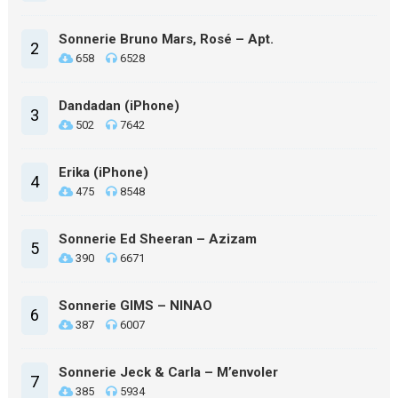
Sonnerie Bruno Mars, Rosé – Apt.
2
658
6528
Dandadan (iPhone)
3
502
7642
Erika (iPhone)
4
475
8548
Sonnerie Ed Sheeran – Azizam
5
390
6671
Sonnerie GIMS – NINAO
6
387
6007
Sonnerie Jeck & Carla – M’envoler
7
385
5934