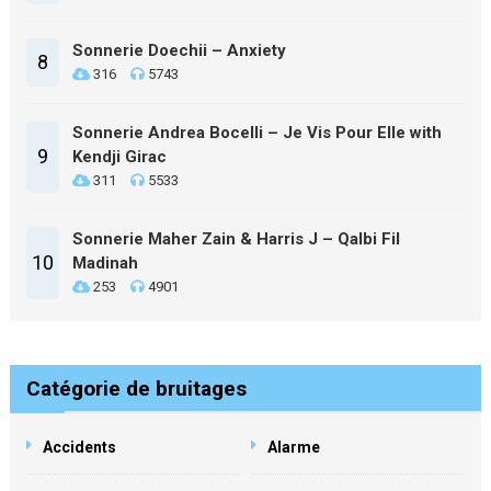
Sonnerie Doechii – Anxiety
8
316
5743
Sonnerie Andrea Bocelli – Je Vis Pour Elle with
9
Kendji Girac
311
5533
Sonnerie Maher Zain & Harris J – Qalbi Fil
10
Madinah
253
4901
Catégorie de bruitages
Accidents
Alarme