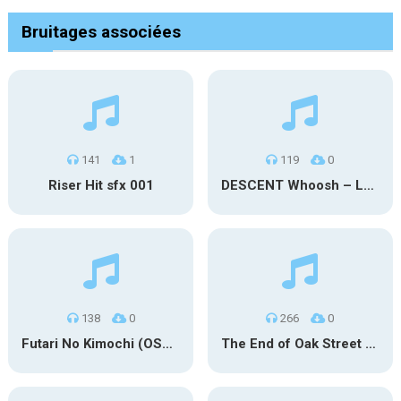
Bruitages associées
141
1
119
0
Riser Hit sfx 001
DESCENT Whoosh – Long
138
0
266
0
Futari No Kimochi (OST Inuyasha)
The End of Oak Street Trailer