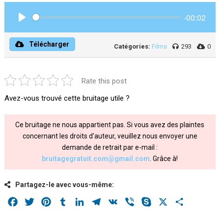
-00:02
Play
Télécharger
Catégories:
Films
293
0
Rate this post
Avez-vous trouvé cette bruitage utile ?
Ce bruitage ne nous appartient pas. Si vous avez des plaintes
concernant les droits d'auteur, veuillez nous envoyer une
demande de retrait par e-mail :
bruitagegratuit.com@gmail.com
. Grâce à!
Partagez-le avec vous-même:
Facebook
Twitter
Pinterest
Tumblr
LinkedIn
Telegram
VK
Viber
Skype
X
Share