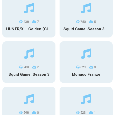
438
7
750
5
HUNTR/X – Golden (Glowin’ Version)
Squid Game: Season 3 | Final Games
708
2
623
0
Squid Game: Season 3
Monaco Franze
598
0
523
1