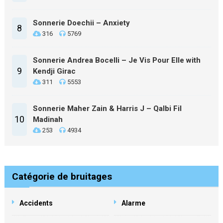
Sonnerie Doechii – Anxiety
8
316
5769
Sonnerie Andrea Bocelli – Je Vis Pour Elle with
9
Kendji Girac
311
5553
Sonnerie Maher Zain & Harris J – Qalbi Fil
10
Madinah
253
4934
Catégorie de bruitages
Accidents
Alarme