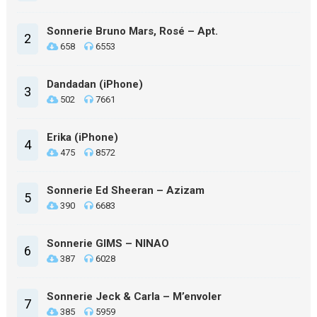
Sonnerie Bruno Mars, Rosé – Apt.
2
658
6553
Dandadan (iPhone)
3
502
7661
Erika (iPhone)
4
475
8572
Sonnerie Ed Sheeran – Azizam
5
390
6683
Sonnerie GIMS – NINAO
6
387
6028
Sonnerie Jeck & Carla – M’envoler
7
385
5959