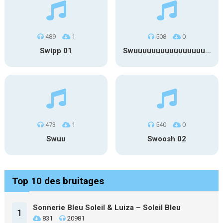
489
1
508
0
Swipp 01
Swuuuuuuuuuuuuuuuuuuuuuu
473
1
540
0
Swuu
Swoosh 02
Top 10 des bruitages
Sonnerie Bleu Soleil & Luiza – Soleil Bleu
1
831
20981