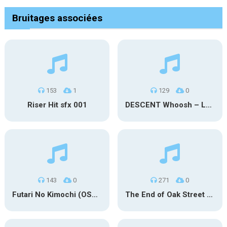
Bruitages associées
153
1
129
0
Riser Hit sfx 001
DESCENT Whoosh – Long
143
0
271
0
Futari No Kimochi (OST Inuyasha)
The End of Oak Street Trailer