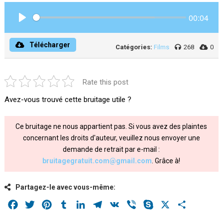
00:04
Play
Télécharger
Catégories:
Films
268
0
Rate this post
Avez-vous trouvé cette bruitage utile ?
Ce bruitage ne nous appartient pas. Si vous avez des plaintes
concernant les droits d'auteur, veuillez nous envoyer une
demande de retrait par e-mail :
bruitagegratuit.com@gmail.com
. Grâce à!
Partagez-le avec vous-même:
Facebook
Twitter
Pinterest
Tumblr
LinkedIn
Telegram
VK
Viber
Skype
X
Share