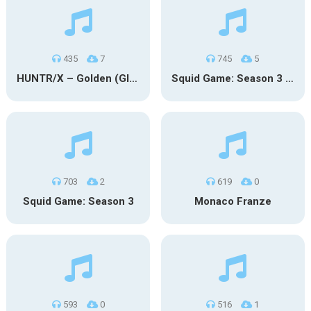
435
7
745
5
HUNTR/X – Golden (Glowin’ Version)
Squid Game: Season 3 | Final Games
703
2
619
0
Squid Game: Season 3
Monaco Franze
593
0
516
1