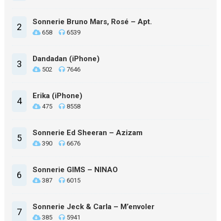
Sonnerie Bruno Mars, Rosé – Apt.
2
658
6539
Dandadan (iPhone)
3
502
7646
Erika (iPhone)
4
475
8558
Sonnerie Ed Sheeran – Azizam
5
390
6676
Sonnerie GIMS – NINAO
6
387
6015
Sonnerie Jeck & Carla – M’envoler
7
385
5941