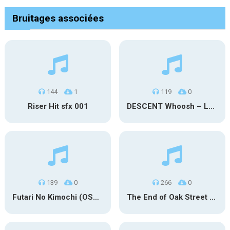
Bruitages associées
144
1
119
0
Riser Hit sfx 001
DESCENT Whoosh – Long
139
0
266
0
Futari No Kimochi (OST Inuyasha)
The End of Oak Street Trailer