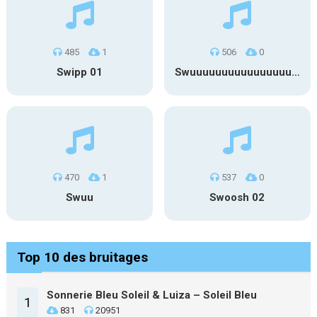
485
1
506
0
Swipp 01
Swuuuuuuuuuuuuuuuuuuuuuu
470
1
537
0
Swuu
Swoosh 02
Top 10 des bruitages
Sonnerie Bleu Soleil & Luiza – Soleil Bleu
1
831
20951