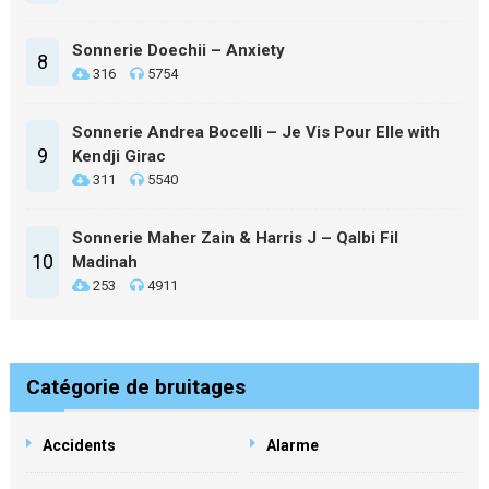
Sonnerie Doechii – Anxiety
8
316
5754
Sonnerie Andrea Bocelli – Je Vis Pour Elle with
9
Kendji Girac
311
5540
Sonnerie Maher Zain & Harris J – Qalbi Fil
10
Madinah
253
4911
Catégorie de bruitages
Accidents
Alarme