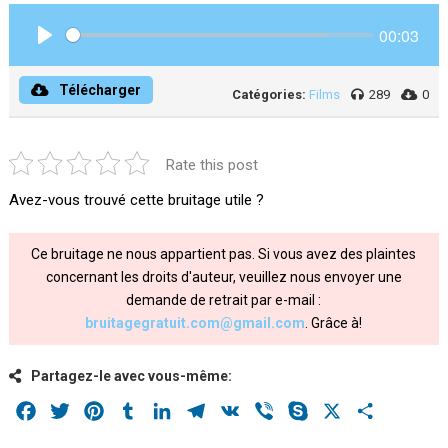
00:03
Play
Télécharger
Catégories:
Films
289
0
Rate this post
Avez-vous trouvé cette bruitage utile ?
Ce bruitage ne nous appartient pas. Si vous avez des plaintes
concernant les droits d'auteur, veuillez nous envoyer une
demande de retrait par e-mail :
bruitagegratuit.com@gmail.com
. Grâce à!
Partagez-le avec vous-même:
Facebook
Twitter
Pinterest
Tumblr
LinkedIn
Telegram
VK
Viber
Skype
X
Share