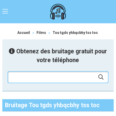
Accueil
»
Films
»
Tou tgds yhbqcbhy tss toc
Obtenez des bruitage gratuit pour
votre téléphone
Bruitage Tou tgds yhbqcbhy tss toc