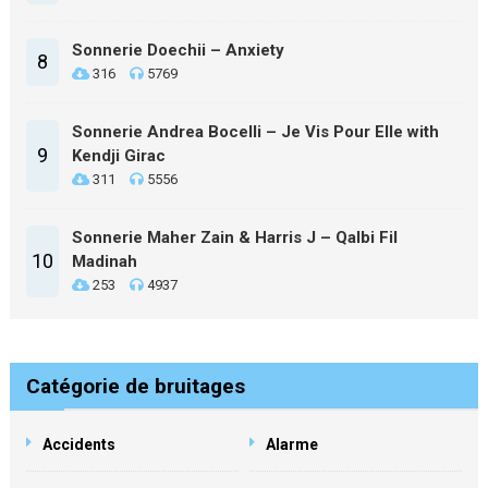
Sonnerie Doechii – Anxiety
8
316
5769
Sonnerie Andrea Bocelli – Je Vis Pour Elle with
9
Kendji Girac
311
5556
Sonnerie Maher Zain & Harris J – Qalbi Fil
10
Madinah
253
4937
Catégorie de bruitages
Accidents
Alarme