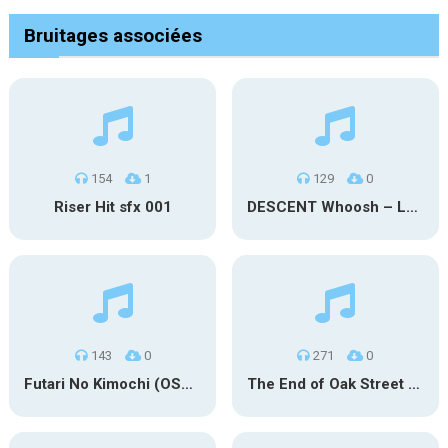
Bruitages associées
154
1
129
0
Riser Hit sfx 001
DESCENT Whoosh – Long
143
0
271
0
Futari No Kimochi (OST Inuyasha)
The End of Oak Street Trailer