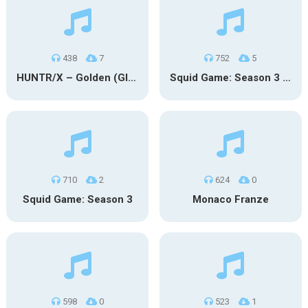
438
7
752
5
HUNTR/X – Golden (Glowin’ Version)
Squid Game: Season 3 | Final Games
710
2
624
0
Squid Game: Season 3
Monaco Franze
598
0
523
1