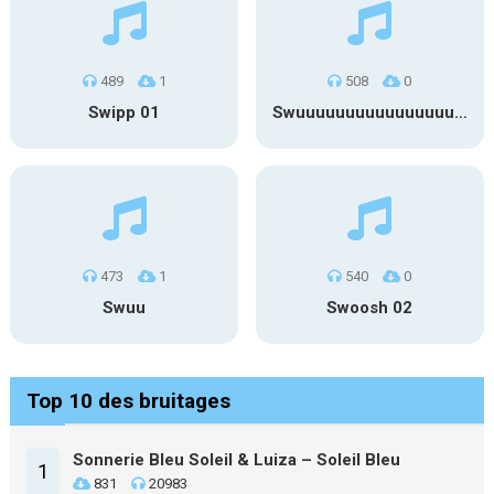
489
1
508
0
Swipp 01
Swuuuuuuuuuuuuuuuuuuuuuu
473
1
540
0
Swuu
Swoosh 02
Top 10 des bruitages
Sonnerie Bleu Soleil & Luiza – Soleil Bleu
1
831
20983