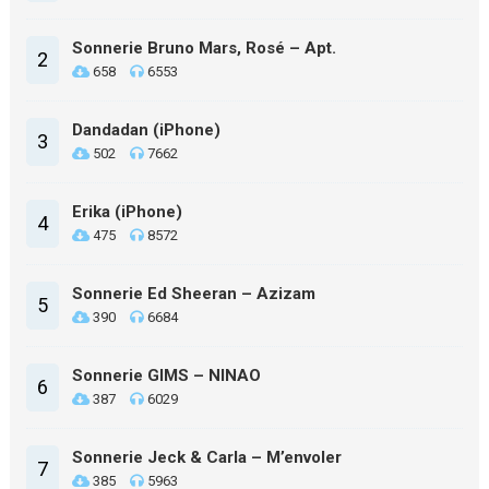
Sonnerie Bruno Mars, Rosé – Apt.
2
658
6553
Dandadan (iPhone)
3
502
7662
Erika (iPhone)
4
475
8572
Sonnerie Ed Sheeran – Azizam
5
390
6684
Sonnerie GIMS – NINAO
6
387
6029
Sonnerie Jeck & Carla – M’envoler
7
385
5963