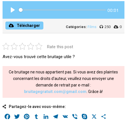
00:01
Play
Télécharger
Catégories:
Films
250
0
Rate this post
Avez-vous trouvé cette bruitage utile ?
Ce bruitage ne nous appartient pas. Si vous avez des plaintes
concernant les droits d'auteur, veuillez nous envoyer une
demande de retrait par e-mail :
bruitagegratuit.com@gmail.com
. Grâce à!
Partagez-le avec vous-même:
Facebook
Twitter
Pinterest
Tumblr
LinkedIn
Telegram
VK
Viber
Skype
X
Share