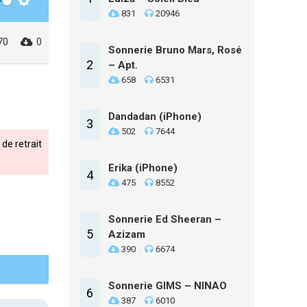
Settings
831
20946
70
0
Sonnerie Bruno Mars, Rosé
2
– Apt.
658
6531
Dandadan (iPhone)
3
502
7644
de retrait
Erika (iPhone)
4
475
8552
Sonnerie Ed Sheeran –
5
Azizam
390
6674
Sonnerie GIMS – NINAO
6
387
6010