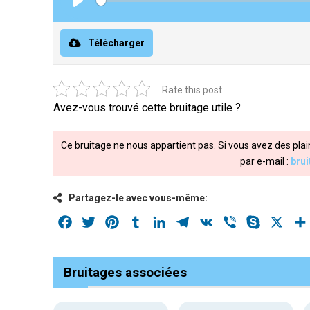
Play
Télécharger
Rate this post
Avez-vous trouvé cette bruitage utile ?
Ce bruitage ne nous appartient pas. Si vous avez des plai
par e-mail :
bru
Partagez-le avec vous-même:
Facebook
Twitter
Pinterest
Tumblr
LinkedIn
Telegram
VK
Viber
Skype
X
Bruitages associées