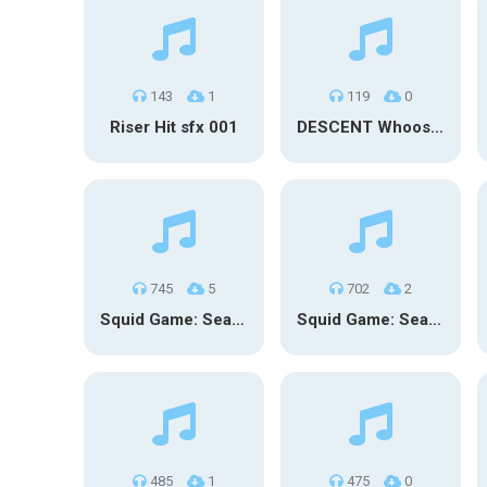
143
1
119
0
Riser Hit sfx 001
DESCENT Whoosh – Long
745
5
702
2
Squid Game: Season 3 | Final Games
Squid Game: Season 3
485
1
475
0