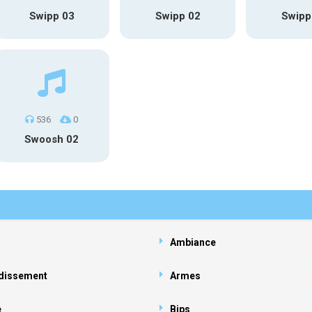
Swipp 03
Swipp 02
Swipp
536
0
Swoosh 02
Ambiance
dissement
Armes
e
Bips