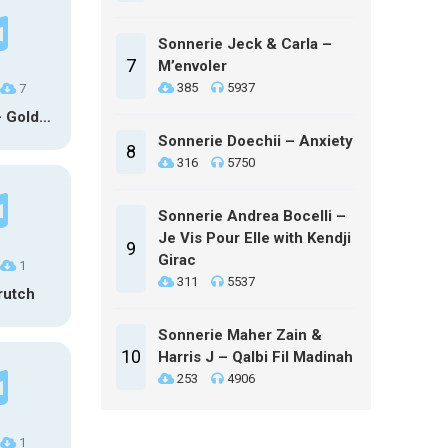
Sonnerie Jeck & Carla –
7
M’envoler
385
5937
7
HUNTR/X – Golden (Glowin’ Version)
Sonnerie Doechii – Anxiety
8
316
5750
Sonnerie Andrea Bocelli –
Je Vis Pour Elle with Kendji
9
Girac
1
311
5537
rutch
Sonnerie Maher Zain &
10
Harris J – Qalbi Fil Madinah
253
4906
1