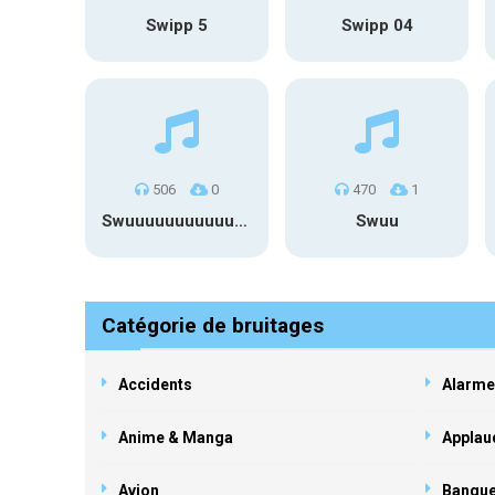
Swipp 5
Swipp 04
506
0
470
1
Swuuuuuuuuuuuuuuuuuuuuuu
Swuu
Catégorie de bruitages
Accidents
Alarme
Anime & Manga
Applau
Avion
Banqu