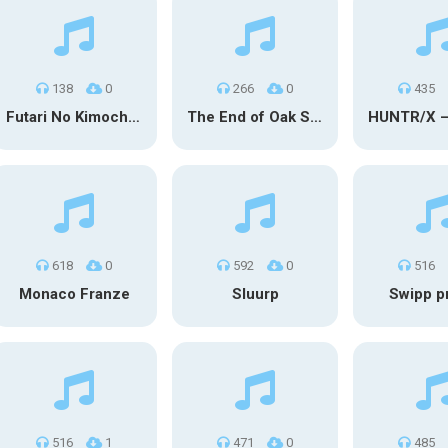
138
0
266
0
435
Futari No Kimochi (OST Inuyasha)
The End of Oak Street Trailer
618
0
592
0
516
Monaco Franze
Sluurp
Swipp p
516
1
471
0
485