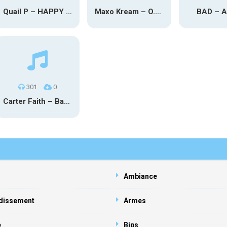
Quail P – HAPPY TEARS
Maxo Kream – O.Y.N
BAD – 
301
0
Carter Faith – Bar Star Vevo
Ambiance
dissement
Armes
e
Bips