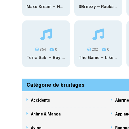
Maxo Kream – HOW TF I’M LUCKY
3Breezy – Racks On You
354
0
202
0
Terra Sabi – Boy Game X Marcia Cruz
The Game – Like Father Like Daughter
Catégorie de bruitages
Accidents
Alarme
Anime & Manga
Applau
Avion
Banqu