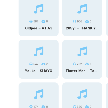
587
0
906
0
Oldpee – A1 A3
20Syl – THANK YOU
547
2
232
1
Youka – SHAYO
Flower Man – Toby Fox
174
0
320
0