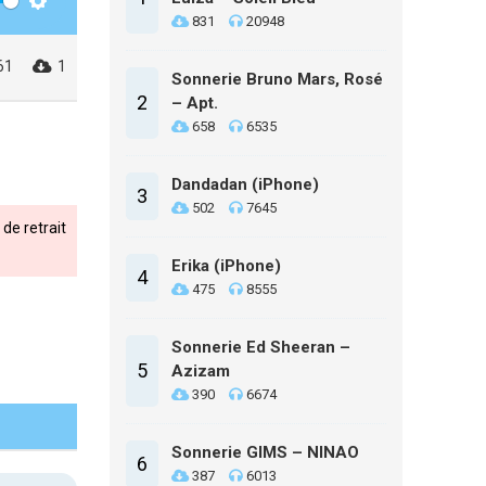
Settings
831
20948
61
1
Sonnerie Bruno Mars, Rosé
2
– Apt.
658
6535
Dandadan (iPhone)
3
502
7645
de retrait
Erika (iPhone)
4
475
8555
Sonnerie Ed Sheeran –
5
Azizam
390
6674
Sonnerie GIMS – NINAO
6
387
6013