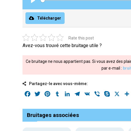
Play
Télécharger
Rate this post
Avez-vous trouvé cette bruitage utile ?
Ce bruitage ne nous appartient pas. Si vous avez des plai
par e-mail :
bru
Partagez-le avec vous-même:
Facebook
Twitter
Pinterest
Tumblr
LinkedIn
Telegram
VK
Viber
Skype
X
Bruitages associées