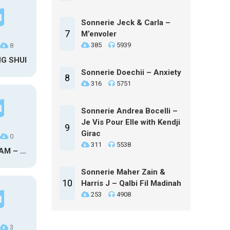
Sonnerie Jeck & Carla –
7
M’envoler
385
5939
8
NG SHUI
Sonnerie Doechii – Anxiety
8
316
5751
Sonnerie Andrea Bocelli –
Je Vis Pour Elle with Kendji
9
Girac
0
311
5538
MAXO KREAM – 6 MONTHS CLEAN
Sonnerie Maher Zain &
10
Harris J – Qalbi Fil Madinah
253
4908
3