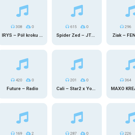
308
0
615
0
296
IRYS – Pół kroku stąd
Spider Zed – JTM OU TG
Ziak – FE
420
0
201
0
364
Future – Radio
Cali – Star2 x Young Henny
169
2
287
0
226