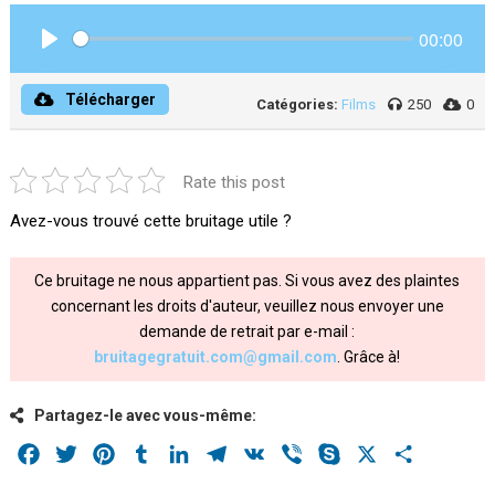
00:00
Play
Télécharger
Catégories:
Films
250
0
Rate this post
Avez-vous trouvé cette bruitage utile ?
Ce bruitage ne nous appartient pas. Si vous avez des plaintes
concernant les droits d'auteur, veuillez nous envoyer une
demande de retrait par e-mail :
bruitagegratuit.com@gmail.com
. Grâce à!
Partagez-le avec vous-même:
Facebook
Twitter
Pinterest
Tumblr
LinkedIn
Telegram
VK
Viber
Skype
X
Share