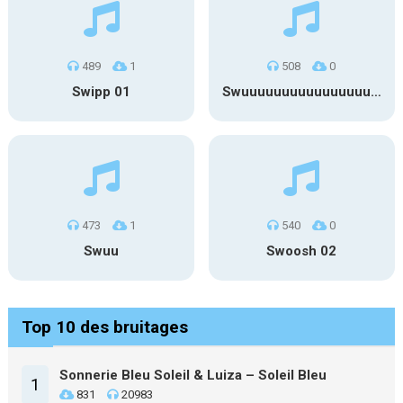
489
1
508
0
Swipp 01
Swuuuuuuuuuuuuuuuuuuuuuu
473
1
540
0
Swuu
Swoosh 02
Top 10 des bruitages
Sonnerie Bleu Soleil & Luiza – Soleil Bleu
1
831
20983