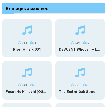
Bruitages associées
154
1
129
0
Riser Hit sfx 001
DESCENT Whoosh – Long
143
0
271
0
Futari No Kimochi (OST Inuyasha)
The End of Oak Street Trailer