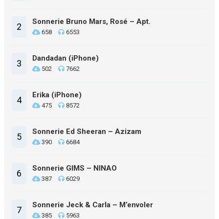
Sonnerie Bruno Mars, Rosé – Apt.
2
658
6553
Dandadan (iPhone)
3
502
7662
Erika (iPhone)
4
475
8572
Sonnerie Ed Sheeran – Azizam
5
390
6684
Sonnerie GIMS – NINAO
6
387
6029
Sonnerie Jeck & Carla – M’envoler
7
385
5963