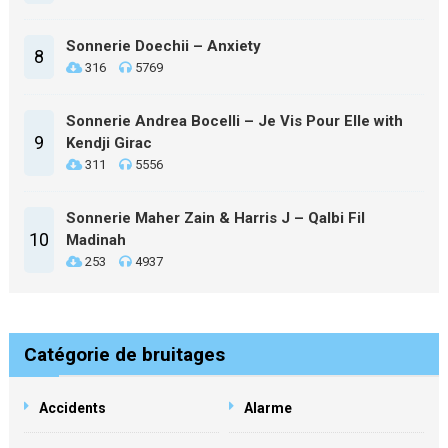
Sonnerie Doechii – Anxiety
8
316
5769
Sonnerie Andrea Bocelli – Je Vis Pour Elle with
9
Kendji Girac
311
5556
Sonnerie Maher Zain & Harris J – Qalbi Fil
10
Madinah
253
4937
Catégorie de bruitages
Accidents
Alarme