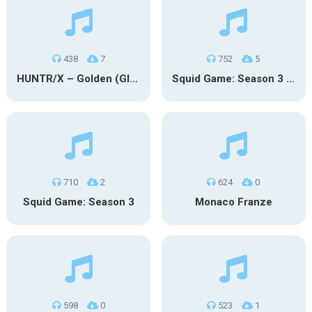
438
7
752
5
HUNTR/X – Golden (Glowin’ Version)
Squid Game: Season 3 | Final Games
710
2
624
0
Squid Game: Season 3
Monaco Franze
598
0
523
1