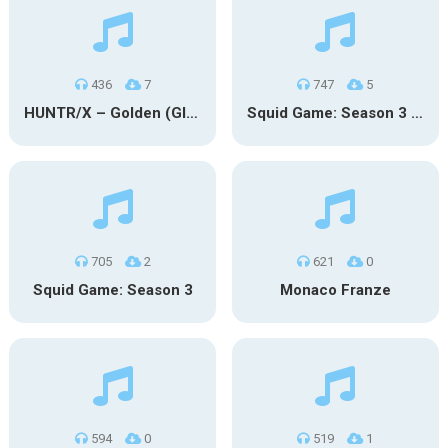
436
7
747
5
HUNTR/X – Golden (Glowin’ Version)
Squid Game: Season 3 | Final Games
705
2
621
0
Squid Game: Season 3
Monaco Franze
594
0
519
1