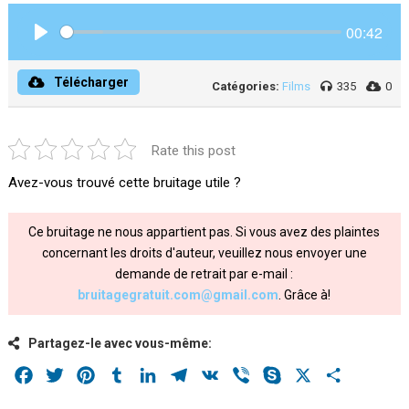
00:42
Play
Télécharger
Catégories:
Films
335
0
Rate this post
Avez-vous trouvé cette bruitage utile ?
Ce bruitage ne nous appartient pas. Si vous avez des plaintes
concernant les droits d'auteur, veuillez nous envoyer une
demande de retrait par e-mail :
bruitagegratuit.com@gmail.com
. Grâce à!
Partagez-le avec vous-même:
Facebook
Twitter
Pinterest
Tumblr
LinkedIn
Telegram
VK
Viber
Skype
X
Share