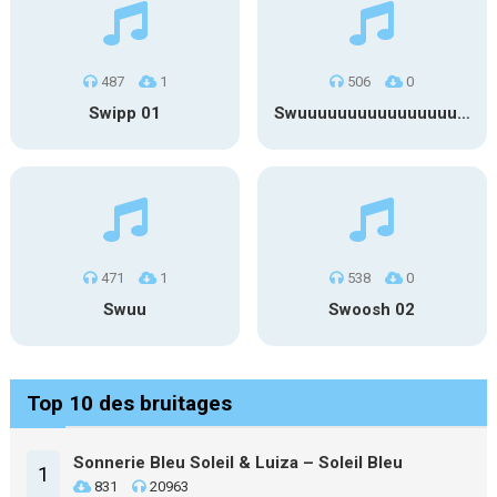
487
1
506
0
Swipp 01
Swuuuuuuuuuuuuuuuuuuuuuu
471
1
538
0
Swuu
Swoosh 02
Top 10 des bruitages
Sonnerie Bleu Soleil & Luiza – Soleil Bleu
1
831
20963