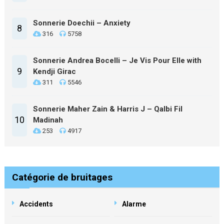
Sonnerie Doechii – Anxiety
8
316
5758
Sonnerie Andrea Bocelli – Je Vis Pour Elle with
9
Kendji Girac
311
5546
Sonnerie Maher Zain & Harris J – Qalbi Fil
10
Madinah
253
4917
Catégorie de bruitages
Accidents
Alarme