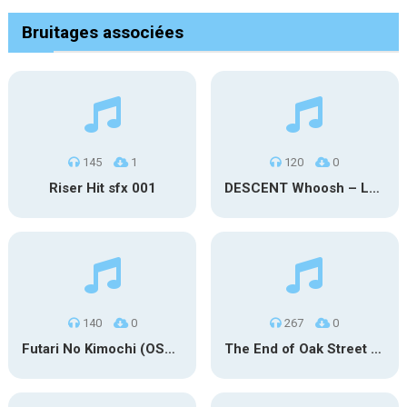
Bruitages associées
145
1
120
0
Riser Hit sfx 001
DESCENT Whoosh – Long
140
0
267
0
Futari No Kimochi (OST Inuyasha)
The End of Oak Street Trailer