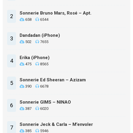
Sonnerie Bruno Mars, Rosé – Apt.
2
658
6544
Dandadan (iPhone)
3
502
7655
Erika (iPhone)
4
475
8565
Sonnerie Ed Sheeran – Azizam
5
390
6678
Sonnerie GIMS – NINAO
6
387
6020
Sonnerie Jeck & Carla – M’envoler
7
385
5946