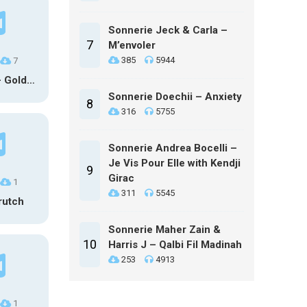
Sonnerie Jeck & Carla –
7
M’envoler
385
5944
7
HUNTR/X – Golden (Glowin’ Version)
Sonnerie Doechii – Anxiety
8
316
5755
Sonnerie Andrea Bocelli –
Je Vis Pour Elle with Kendji
9
Girac
1
311
5545
rutch
Sonnerie Maher Zain &
10
Harris J – Qalbi Fil Madinah
253
4913
1