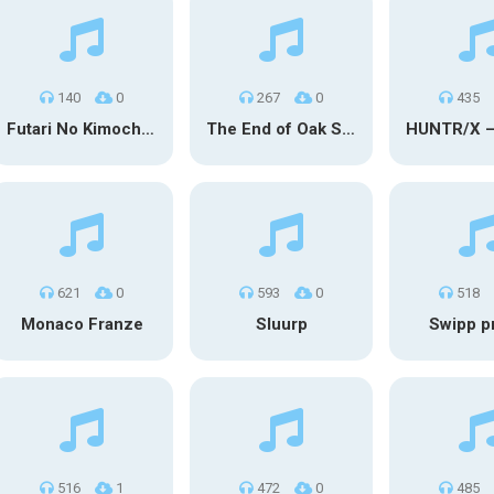
140
0
267
0
435
Futari No Kimochi (OST Inuyasha)
The End of Oak Street Trailer
621
0
593
0
518
Monaco Franze
Sluurp
Swipp p
516
1
472
0
485