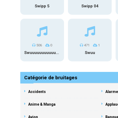
Swipp 5
Swipp 04
506
0
471
1
Swuuuuuuuuuuuuuuuuuuuuuu
Swuu
Catégorie de bruitages
Accidents
Alarme
Anime & Manga
Applau
Avion
Banqu