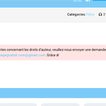
00:00
Mute
Catégories:
Films
3
ntes concernant les droits d'auteur, veuillez nous envoyer une demande 
itagegratuit.com@gmail.com
. Grâce à!
Share