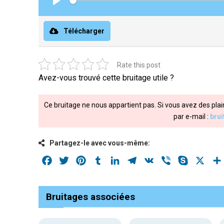
Play
Télécharger
Rate this post
Avez-vous trouvé cette bruitage utile ?
Ce bruitage ne nous appartient pas. Si vous avez des plai
par e-mail :
bru
Partagez-le avec vous-même:
Facebook
Twitter
Pinterest
Tumblr
LinkedIn
Telegram
VK
Viber
Skype
X
Bruitages associées