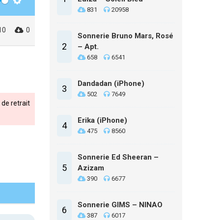
Settings
831
20958
10
0
Sonnerie Bruno Mars, Rosé
2
– Apt.
658
6541
Dandadan (iPhone)
3
502
7649
de retrait
Erika (iPhone)
4
475
8560
Sonnerie Ed Sheeran –
5
Azizam
390
6677
Sonnerie GIMS – NINAO
6
387
6017