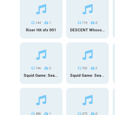
144
1
119
0
Riser Hit sfx 001
DESCENT Whoosh – Long
746
5
703
2
Squid Game: Season 3 | Final Games
Squid Game: Season 3
486
1
475
0