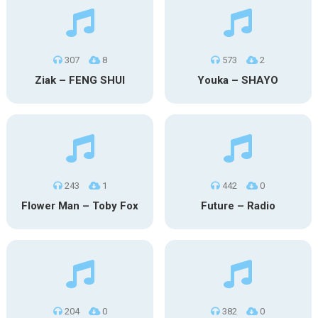
307
8
573
2
Ziak – FENG SHUI
Youka – SHAYO
243
1
442
0
Flower Man – Toby Fox
Future – Radio
204
0
382
0