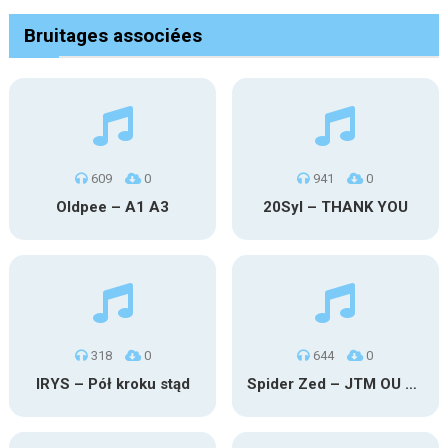
Bruitages associées
609
0
941
0
Oldpee – A1 A3
20Syl – THANK YOU
318
0
644
0
IRYS – Pół kroku stąd
Spider Zed – JTM OU TG