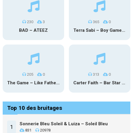
230
3
365
0
BAD – ATEEZ
Terra Sabi – Boy Game X Marcia Cruz
205
0
313
0
The Game – Like Father Like Daughter
Carter Faith – Bar Star Vevo
Top 10 des bruitages
Sonnerie Bleu Soleil & Luiza – Soleil Bleu
1
831
20978