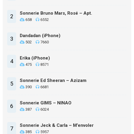
Sonnerie Bruno Mars, Rosé – Apt.
2
658
6552
Dandadan (iPhone)
3
502
7660
Erika (iPhone)
4
475
8571
Sonnerie Ed Sheeran – Azizam
5
390
6681
Sonnerie GIMS – NINAO
6
387
6024
Sonnerie Jeck & Carla – M’envoler
7
385
5957