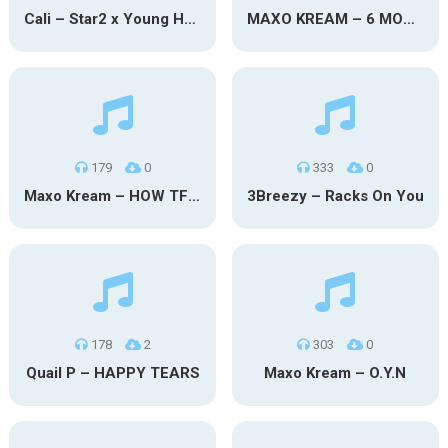
Cali – Star2 x Young Henny
MAXO KREAM – 6 MONTHS CLEAN
179
0
333
0
Maxo Kream – HOW TF I’M LUCKY
3Breezy – Racks On You
178
2
303
0
Quail P – HAPPY TEARS
Maxo Kream – O.Y.N