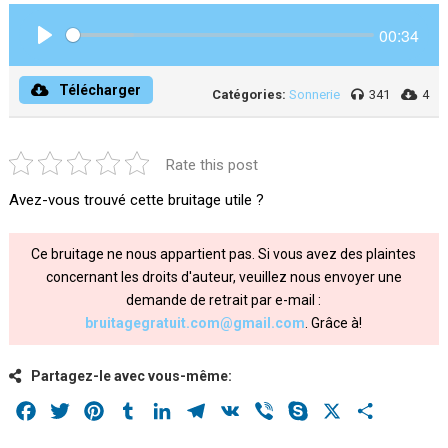
00:34
Play
Télécharger
Catégories:
Sonnerie
341
4
Rate this post
Avez-vous trouvé cette bruitage utile ?
Ce bruitage ne nous appartient pas. Si vous avez des plaintes
concernant les droits d'auteur, veuillez nous envoyer une
demande de retrait par e-mail :
bruitagegratuit.com@gmail.com
. Grâce à!
Partagez-le avec vous-même:
Facebook
Twitter
Pinterest
Tumblr
LinkedIn
Telegram
VK
Viber
Skype
X
Share