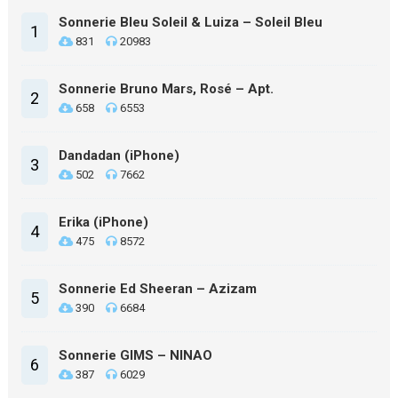
Sonnerie Bleu Soleil & Luiza – Soleil Bleu
1
831
20983
Sonnerie Bruno Mars, Rosé – Apt.
2
658
6553
Dandadan (iPhone)
3
502
7662
Erika (iPhone)
4
475
8572
Sonnerie Ed Sheeran – Azizam
5
390
6684
Sonnerie GIMS – NINAO
6
387
6029