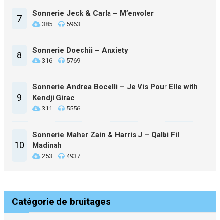
Sonnerie Jeck & Carla – M’envoler
7
385
5963
Sonnerie Doechii – Anxiety
8
316
5769
Sonnerie Andrea Bocelli – Je Vis Pour Elle with
9
Kendji Girac
311
5556
Sonnerie Maher Zain & Harris J – Qalbi Fil
10
Madinah
253
4937
Catégorie de bruitages