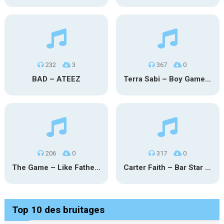
232
3
367
0
BAD – ATEEZ
Terra Sabi – Boy Game X Marcia Cruz
206
0
317
0
The Game – Like Father Like Daughter
Carter Faith – Bar Star Vevo
Top 10 des bruitages