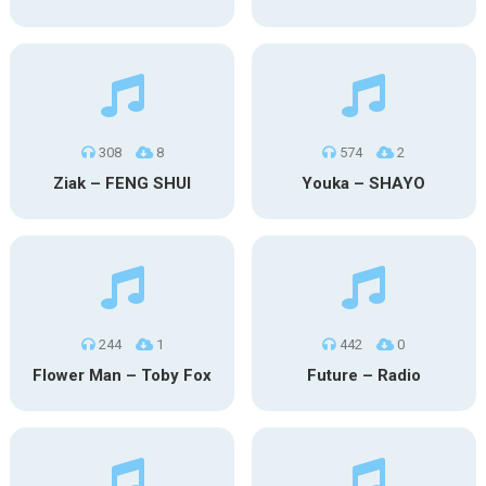
308
8
574
2
Ziak – FENG SHUI
Youka – SHAYO
244
1
442
0
Flower Man – Toby Fox
Future – Radio