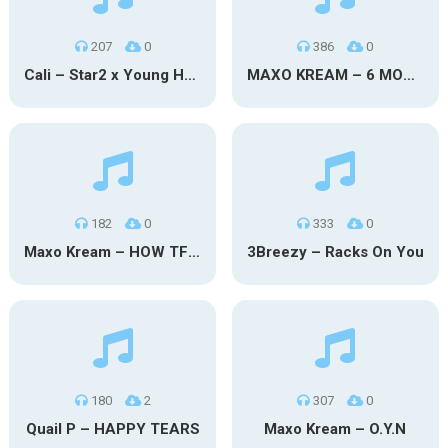
207
0
386
0
Cali – Star2 x Young Henny
MAXO KREAM – 6 MONTHS CLEAN
182
0
333
0
Maxo Kream – HOW TF I’M LUCKY
3Breezy – Racks On You
180
2
307
0
Quail P – HAPPY TEARS
Maxo Kream – O.Y.N