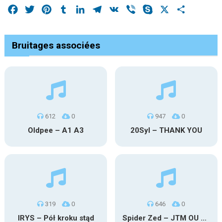
Facebook
Twitter
Pinterest
Tumblr
LinkedIn
Telegram
VK
Viber
Skype
X
Share
Bruitages associées
612
0
947
0
Oldpee – A1 A3
20Syl – THANK YOU
319
0
646
0
IRYS – Pół kroku stąd
Spider Zed – JTM OU TG