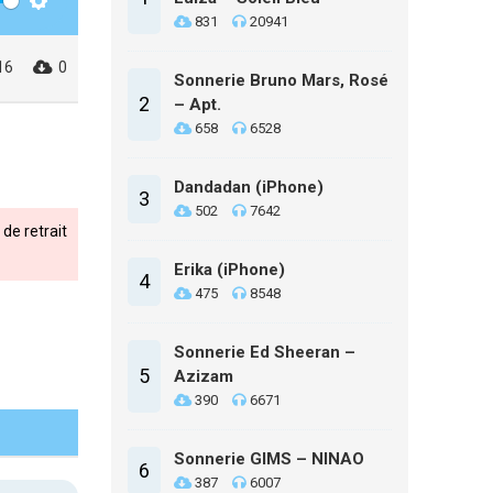
Settings
831
20941
16
0
Sonnerie Bruno Mars, Rosé
2
– Apt.
658
6528
Dandadan (iPhone)
3
502
7642
de retrait
Erika (iPhone)
4
475
8548
Sonnerie Ed Sheeran –
5
Azizam
390
6671
Sonnerie GIMS – NINAO
6
387
6007