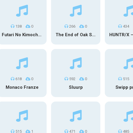
138
0
266
0
434
Futari No Kimochi (OST Inuyasha)
The End of Oak Street Trailer
618
0
592
0
515
Monaco Franze
Sluurp
Swipp p
515
1
471
0
485