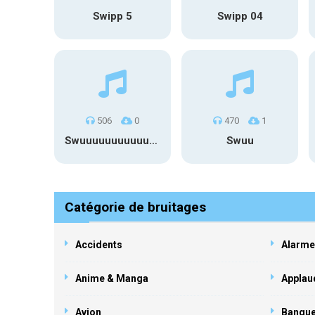
Swipp 5
Swipp 04
506
0
470
1
Swuuuuuuuuuuuuuuuuuuuuuu
Swuu
Catégorie de bruitages
Accidents
Alarme
Anime & Manga
Applau
Avion
Banqu