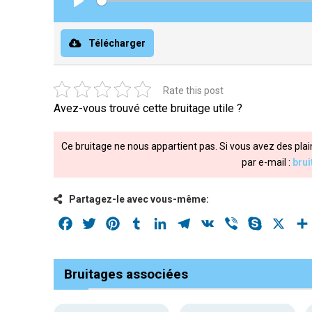
Play
Télécharger
Rate this post
Avez-vous trouvé cette bruitage utile ?
Ce bruitage ne nous appartient pas. Si vous avez des plai
par e-mail :
bru
Partagez-le avec vous-même:
Facebook
Twitter
Pinterest
Tumblr
LinkedIn
Telegram
VK
Viber
Skype
X
Bruitages associées