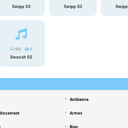
Swipp 03
Swipp 02
Swipp
535
0
Swoosh 02
Ambiance
dissement
Armes
e
Bips