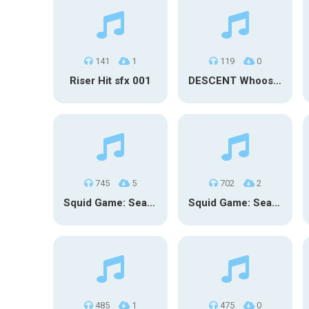
141
1
119
0
Riser Hit sfx 001
DESCENT Whoosh – Long
745
5
702
2
Squid Game: Season 3 | Final Games
Squid Game: Season 3
485
1
475
0