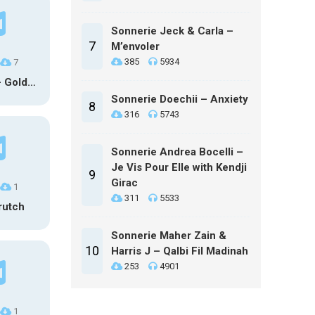
Sonnerie Jeck & Carla –
7
M’envoler
385
5934
7
HUNTR/X – Golden (Glowin’ Version)
Sonnerie Doechii – Anxiety
8
316
5743
Sonnerie Andrea Bocelli –
Je Vis Pour Elle with Kendji
9
Girac
1
311
5533
rutch
Sonnerie Maher Zain &
10
Harris J – Qalbi Fil Madinah
253
4901
1