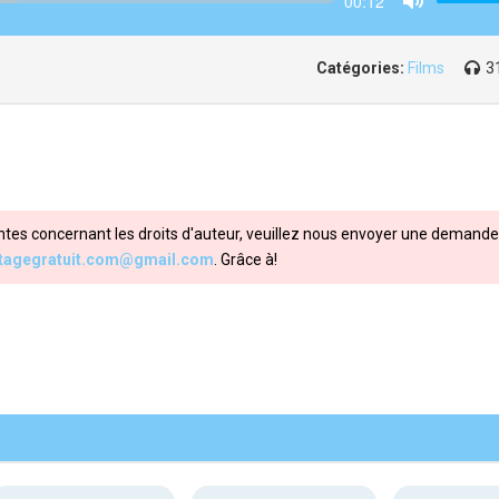
00:12
Mute
Catégories:
Films
3
ntes concernant les droits d'auteur, veuillez nous envoyer une demande 
itagegratuit.com@gmail.com
. Grâce à!
Share