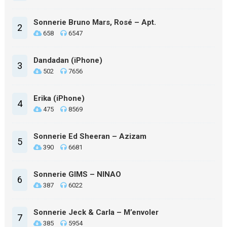
Sonnerie Bruno Mars, Rosé – Apt.
2
658
6547
Dandadan (iPhone)
3
502
7656
Erika (iPhone)
4
475
8569
Sonnerie Ed Sheeran – Azizam
5
390
6681
Sonnerie GIMS – NINAO
6
387
6022
Sonnerie Jeck & Carla – M’envoler
7
385
5954