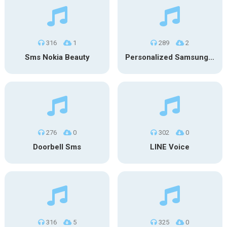
316
1
289
2
Sms Nokia Beauty
Personalized Samsung SMS
276
0
302
0
Doorbell Sms
LINE Voice
316
5
325
0