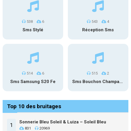
538
6
543
4
Sms Stylé
Réception Sms
514
6
515
2
Sms Samsung S20 Fe
Sms Bouchon Champagne
Top 10 des bruitages
Sonnerie Bleu Soleil & Luiza – Soleil Bleu
1
831
20969