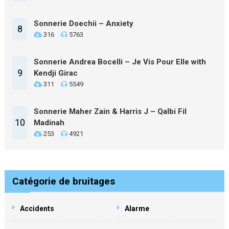
Sonnerie Doechii – Anxiety
8
316
5763
Sonnerie Andrea Bocelli – Je Vis Pour Elle with
9
Kendji Girac
311
5549
Sonnerie Maher Zain & Harris J – Qalbi Fil
10
Madinah
253
4921
Catégorie de bruitages
Accidents
Alarme