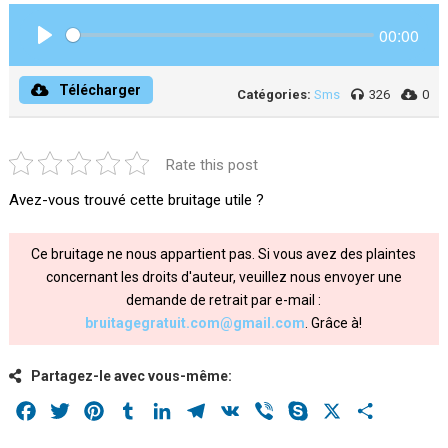
00:00
Play
Télécharger
Catégories:
Sms
326
0
Rate this post
Avez-vous trouvé cette bruitage utile ?
Ce bruitage ne nous appartient pas. Si vous avez des plaintes
concernant les droits d'auteur, veuillez nous envoyer une
demande de retrait par e-mail :
bruitagegratuit.com@gmail.com
. Grâce à!
Partagez-le avec vous-même:
Facebook
Twitter
Pinterest
Tumblr
LinkedIn
Telegram
VK
Viber
Skype
X
Share