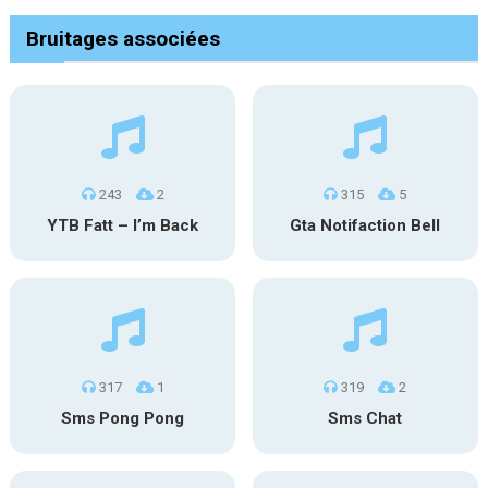
Bruitages associées
243
2
315
5
YTB Fatt – I’m Back
Gta Notifaction Bell
317
1
319
2
Sms Pong Pong
Sms Chat