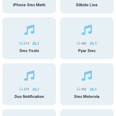
iPhone Sms Metti
Silbido Line
314
2
483
5
Sms Yoshi
Pyar Sms
473
2
492
3
Duo Notification
Sms Motorola