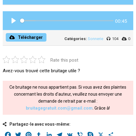
00:45
Play
Télécharger
Catégories:
Sonnerie
104
0
Rate this post
Avez-vous trouvé cette bruitage utile ?
Ce bruitage ne nous appartient pas. Si vous avez des plaintes
concernant les droits d'auteur, veuillez nous envoyer une
demande de retrait par e-mail :
bruitagegratuit.com@gmail.com
. Grâce à!
Partagez-le avec vous-même:
Facebook
Twitter
Pinterest
Tumblr
LinkedIn
Telegram
VK
Viber
Skype
X
Share