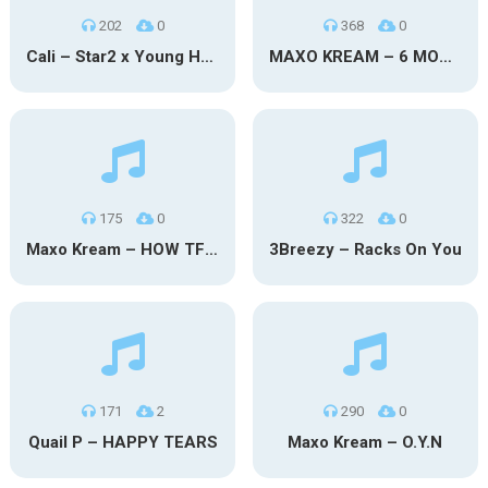
202
0
368
0
Cali – Star2 x Young Henny
MAXO KREAM – 6 MONTHS CLEAN
175
0
322
0
Maxo Kream – HOW TF I’M LUCKY
3Breezy – Racks On You
171
2
290
0
Quail P – HAPPY TEARS
Maxo Kream – O.Y.N