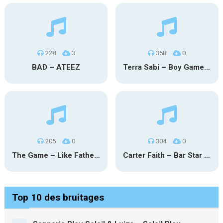
228
3
358
0
BAD – ATEEZ
Terra Sabi – Boy Game X Marcia Cruz
205
0
304
0
The Game – Like Father Like Daughter
Carter Faith – Bar Star Vevo
Top 10 des bruitages