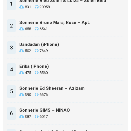
Sonnerie Bleu Soleil & Luiza – Soleil Bleu
1
831
20958
Sonnerie Bruno Mars, Rosé – Apt.
2
658
6541
Dandadan (iPhone)
3
502
7649
Erika (iPhone)
4
475
8560
Sonnerie Ed Sheeran – Azizam
5
390
6676
Sonnerie GIMS – NINAO
6
387
6017