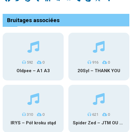
Bruitages associées
592
0
916
0
Oldpee – A1 A3
20Syl – THANK YOU
310
0
621
0
IRYS – Pół kroku stąd
Spider Zed – JTM OU TG