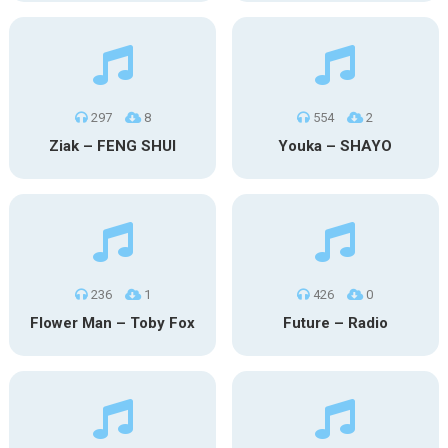
297
8
554
2
Ziak – FENG SHUI
Youka – SHAYO
236
1
426
0
Flower Man – Toby Fox
Future – Radio