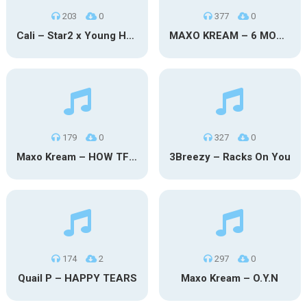
203
0
377
0
Cali – Star2 x Young Henny
MAXO KREAM – 6 MONTHS CLEAN
179
0
327
0
Maxo Kream – HOW TF I’M LUCKY
3Breezy – Racks On You
174
2
297
0
Quail P – HAPPY TEARS
Maxo Kream – O.Y.N