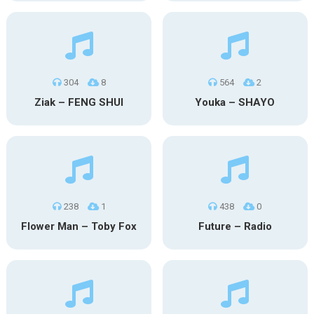
304
8
564
2
Ziak – FENG SHUI
Youka – SHAYO
238
1
438
0
Flower Man – Toby Fox
Future – Radio