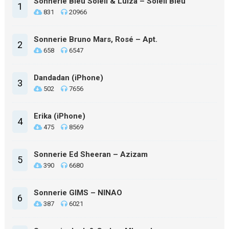
Sonnerie Bleu Soleil & Luiza – Soleil Bleu
1
831
20966
Sonnerie Bruno Mars, Rosé – Apt.
2
658
6547
Dandadan (iPhone)
3
502
7656
Erika (iPhone)
4
475
8569
Sonnerie Ed Sheeran – Azizam
5
390
6680
Sonnerie GIMS – NINAO
6
387
6021