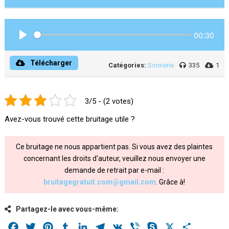
00:30
Play
Télécharger
Catégories:
Sonnerie
335
1
3/5 - (2 votes)
Avez-vous trouvé cette bruitage utile ?
Ce bruitage ne nous appartient pas. Si vous avez des plaintes
concernant les droits d'auteur, veuillez nous envoyer une
demande de retrait par e-mail :
bruitagegratuit.com@gmail.com
. Grâce à!
Partagez-le avec vous-même:
Facebook
Twitter
Pinterest
Tumblr
LinkedIn
Telegram
VK
Viber
Skype
X
Share