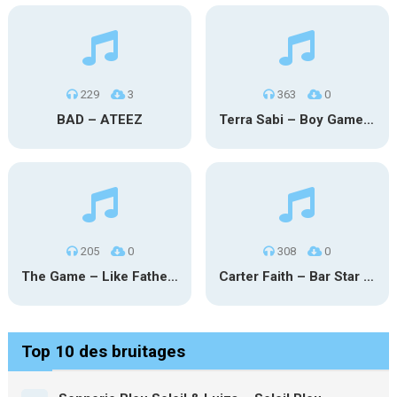
229
3
363
0
BAD – ATEEZ
Terra Sabi – Boy Game X Marcia Cruz
205
0
308
0
The Game – Like Father Like Daughter
Carter Faith – Bar Star Vevo
Top 10 des bruitages