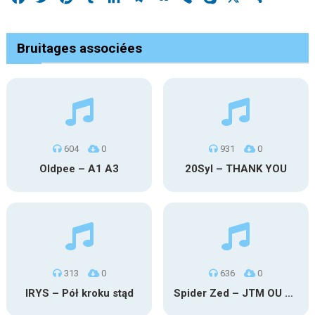
Bruitages associées
604
0
931
0
Oldpee – A1 A3
20Syl – THANK YOU
313
0
636
0
IRYS – Pół kroku stąd
Spider Zed – JTM OU TG