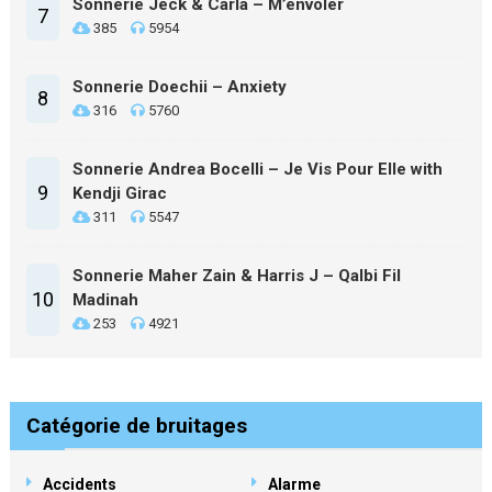
Sonnerie Jeck & Carla – M’envoler
7
385
5954
Sonnerie Doechii – Anxiety
8
316
5760
Sonnerie Andrea Bocelli – Je Vis Pour Elle with
9
Kendji Girac
311
5547
Sonnerie Maher Zain & Harris J – Qalbi Fil
10
Madinah
253
4921
Catégorie de bruitages
Accidents
Alarme