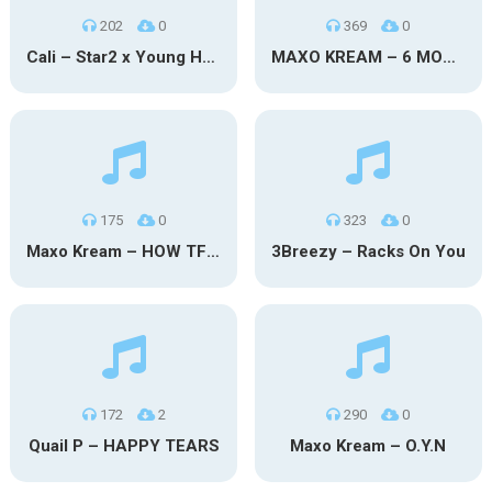
202
0
369
0
Cali – Star2 x Young Henny
MAXO KREAM – 6 MONTHS CLEAN
175
0
323
0
Maxo Kream – HOW TF I’M LUCKY
3Breezy – Racks On You
172
2
290
0
Quail P – HAPPY TEARS
Maxo Kream – O.Y.N