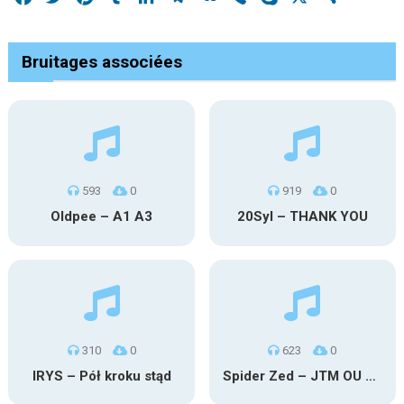
Bruitages associées
593
0
919
0
Oldpee – A1 A3
20Syl – THANK YOU
310
0
623
0
IRYS – Pół kroku stąd
Spider Zed – JTM OU TG