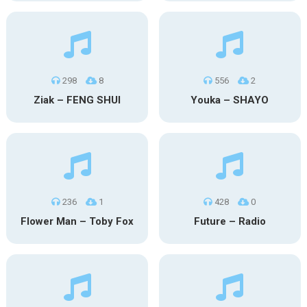
298
8
556
2
Ziak – FENG SHUI
Youka – SHAYO
236
1
428
0
Flower Man – Toby Fox
Future – Radio