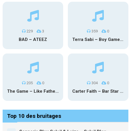
229
3
359
0
BAD – ATEEZ
Terra Sabi – Boy Game X Marcia Cruz
205
0
304
0
The Game – Like Father Like Daughter
Carter Faith – Bar Star Vevo
Top 10 des bruitages