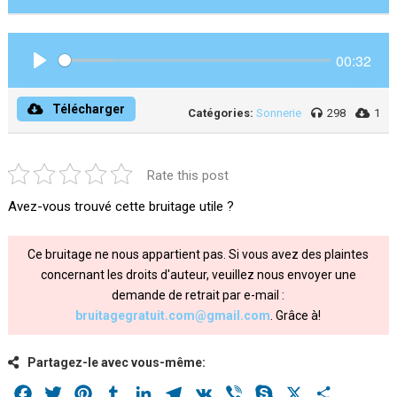
00:32
Play
Télécharger
Catégories:
Sonnerie
298
1
Rate this post
Avez-vous trouvé cette bruitage utile ?
Ce bruitage ne nous appartient pas. Si vous avez des plaintes
concernant les droits d'auteur, veuillez nous envoyer une
demande de retrait par e-mail :
bruitagegratuit.com@gmail.com
. Grâce à!
Partagez-le avec vous-même:
Facebook
Twitter
Pinterest
Tumblr
LinkedIn
Telegram
VK
Viber
Skype
X
Share