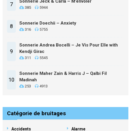
Sonnerie Jeck & Carla – M’envoler
7
385
5944
Sonnerie Doechii – Anxiety
8
316
5755
Sonnerie Andrea Bocelli – Je Vis Pour Elle with
9
Kendji Girac
311
5545
Sonnerie Maher Zain & Harris J – Qalbi Fil
10
Madinah
253
4913
Catégorie de bruitages
Accidents
Alarme