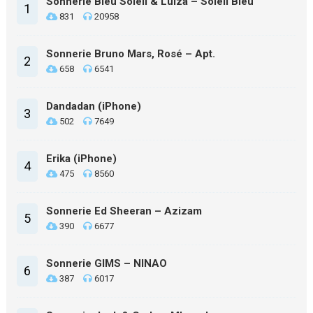
Sonnerie Bleu Soleil & Luiza – Soleil Bleu
1
831
20958
Sonnerie Bruno Mars, Rosé – Apt.
2
658
6541
Dandadan (iPhone)
3
502
7649
Erika (iPhone)
4
475
8560
Sonnerie Ed Sheeran – Azizam
5
390
6677
Sonnerie GIMS – NINAO
6
387
6017