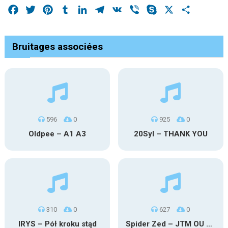
Facebook
Twitter
Pinterest
Tumblr
LinkedIn
Telegram
VK
Viber
Skype
X
Share
Bruitages associées
596
0
925
0
Oldpee – A1 A3
20Syl – THANK YOU
310
0
627
0
IRYS – Pół kroku stąd
Spider Zed – JTM OU TG