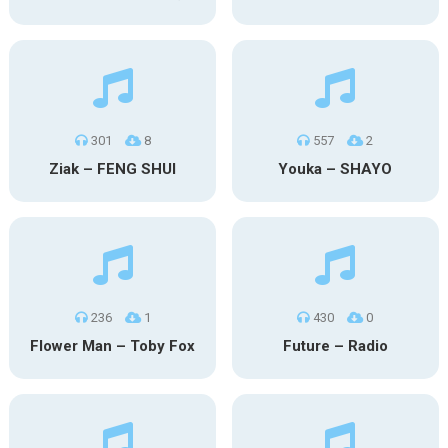
301
8
557
2
Ziak – FENG SHUI
Youka – SHAYO
236
1
430
0
Flower Man – Toby Fox
Future – Radio