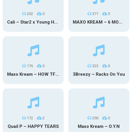
202
0
371
0
Cali – Star2 x Young Henny
MAXO KREAM – 6 MONTHS CLEAN
176
0
323
0
Maxo Kream – HOW TF I’M LUCKY
3Breezy – Racks On You
172
2
290
0
Quail P – HAPPY TEARS
Maxo Kream – O.Y.N