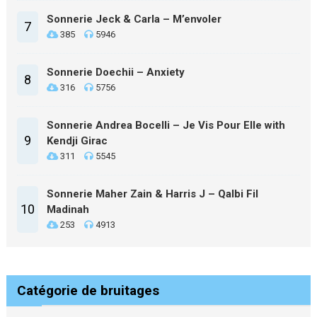
Sonnerie Jeck & Carla – M’envoler
7
385
5946
Sonnerie Doechii – Anxiety
8
316
5756
Sonnerie Andrea Bocelli – Je Vis Pour Elle with
9
Kendji Girac
311
5545
Sonnerie Maher Zain & Harris J – Qalbi Fil
10
Madinah
253
4913
Catégorie de bruitages