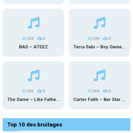
229
3
359
0
BAD – ATEEZ
Terra Sabi – Boy Game X Marcia Cruz
205
0
304
0
The Game – Like Father Like Daughter
Carter Faith – Bar Star Vevo
Top 10 des bruitages