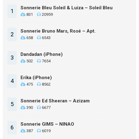
Sonnerie Bleu Soleil & Luiza – Soleil Bleu
1
831
20959
Sonnerie Bruno Mars, Rosé – Apt.
2
658
6543
Dandadan (iPhone)
3
502
7654
Erika (iPhone)
4
475
8562
Sonnerie Ed Sheeran – Azizam
5
390
6677
Sonnerie GIMS – NINAO
6
387
6019