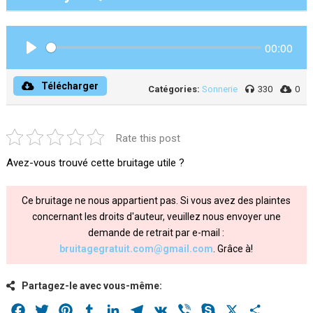
00:00
Play
Télécharger
Catégories:
Sonnerie
330
0
Rate this post
Avez-vous trouvé cette bruitage utile ?
Ce bruitage ne nous appartient pas. Si vous avez des plaintes
concernant les droits d'auteur, veuillez nous envoyer une
demande de retrait par e-mail :
bruitagegratuit.com@gmail.com
. Grâce à!
Partagez-le avec vous-même:
Facebook
Twitter
Pinterest
Tumblr
LinkedIn
Telegram
VK
Viber
Skype
X
Share