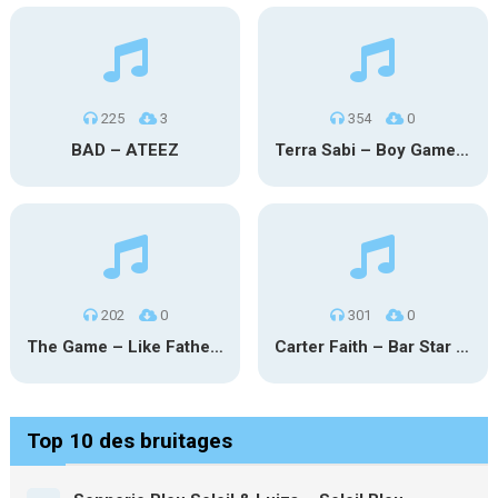
225
3
354
0
BAD – ATEEZ
Terra Sabi – Boy Game X Marcia Cruz
202
0
301
0
The Game – Like Father Like Daughter
Carter Faith – Bar Star Vevo
Top 10 des bruitages