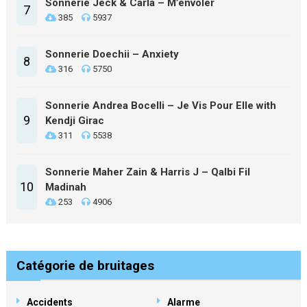
Sonnerie Jeck & Carla – M’envoler
7
385
5937
Sonnerie Doechii – Anxiety
8
316
5750
Sonnerie Andrea Bocelli – Je Vis Pour Elle with
9
Kendji Girac
311
5538
Sonnerie Maher Zain & Harris J – Qalbi Fil
10
Madinah
253
4906
Catégorie de bruitages
Accidents
Alarme