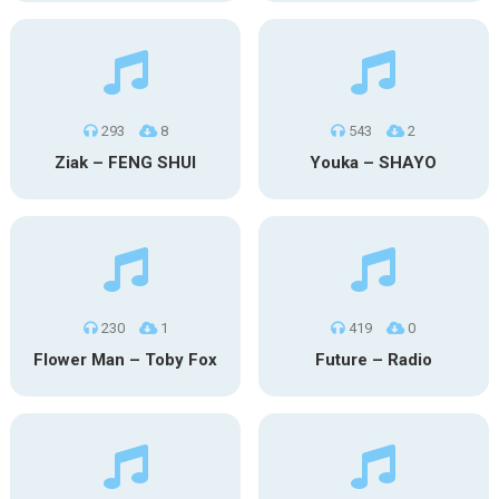
293
8
543
2
Ziak – FENG SHUI
Youka – SHAYO
230
1
419
0
Flower Man – Toby Fox
Future – Radio