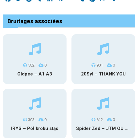
Bruitages associées
582
0
901
0
Oldpee – A1 A3
20Syl – THANK YOU
303
0
612
0
IRYS – Pół kroku stąd
Spider Zed – JTM OU TG