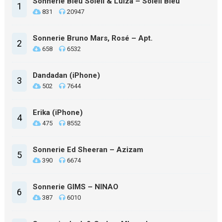
Sonnerie Bleu Soleil & Luiza – Soleil Bleu
1
831
20947
Sonnerie Bruno Mars, Rosé – Apt.
2
658
6532
Dandadan (iPhone)
3
502
7644
Erika (iPhone)
4
475
8552
Sonnerie Ed Sheeran – Azizam
5
390
6674
Sonnerie GIMS – NINAO
6
387
6010