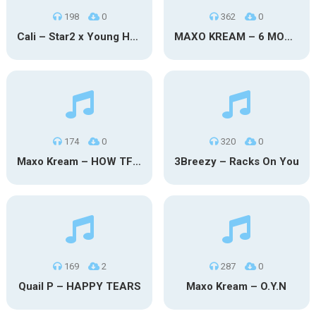
198
0
362
0
Cali – Star2 x Young Henny
MAXO KREAM – 6 MONTHS CLEAN
174
0
320
0
Maxo Kream – HOW TF I’M LUCKY
3Breezy – Racks On You
169
2
287
0
Quail P – HAPPY TEARS
Maxo Kream – O.Y.N