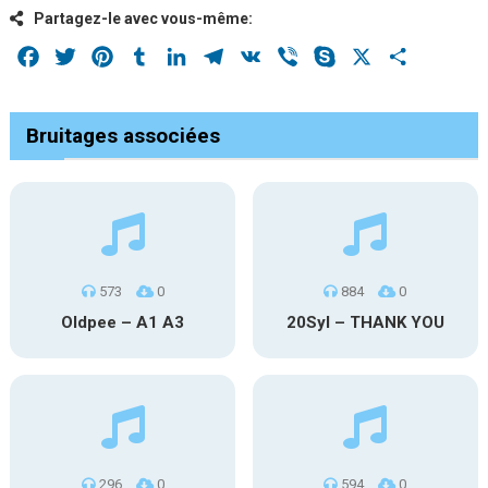
Partagez-le avec vous-même:
Facebook
Twitter
Pinterest
Tumblr
LinkedIn
Telegram
VK
Viber
Skype
X
Share
Bruitages associées
573
0
884
0
Oldpee – A1 A3
20Syl – THANK YOU
296
0
594
0