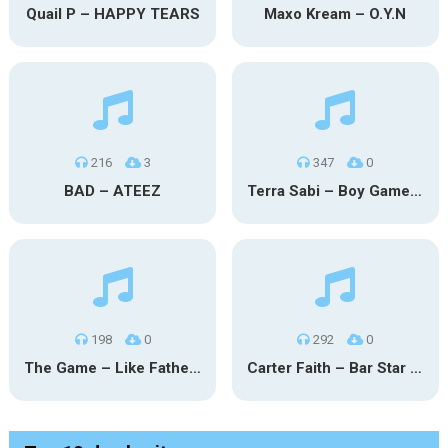
Quail P – HAPPY TEARS
Maxo Kream – O.Y.N
216
3
347
0
BAD – ATEEZ
Terra Sabi – Boy Game X Marcia Cruz
198
0
292
0
The Game – Like Father Like Daughter
Carter Faith – Bar Star Vevo