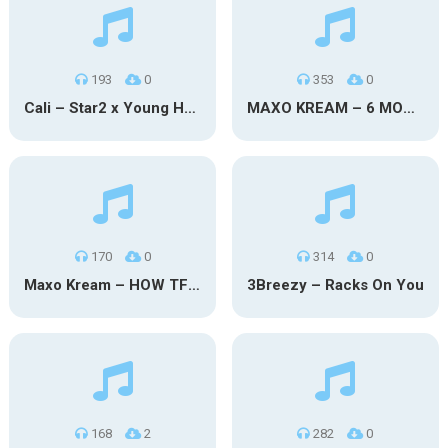
193
0
353
0
Cali – Star2 x Young Henny
MAXO KREAM – 6 MONTHS CLEAN
170
0
314
0
Maxo Kream – HOW TF I’M LUCKY
3Breezy – Racks On You
168
2
282
0