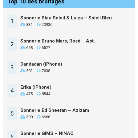
Top 10 des bruitages
Sonnerie Bleu Soleil & Luiza – Soleil Bleu
1
831
20936
Sonnerie Bruno Mars, Rosé – Apt.
2
658
6527
Dandadan (iPhone)
3
502
7638
Erika (iPhone)
4
475
8544
Sonnerie Ed Sheeran – Azizam
5
390
6666
Sonnerie GIMS – NINAO
6