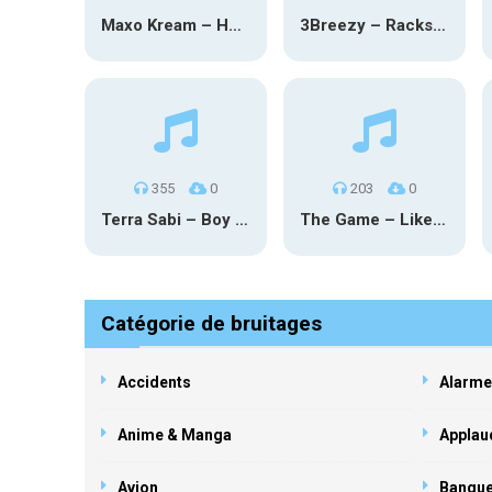
Maxo Kream – HOW TF I’M LUCKY
3Breezy – Racks On You
355
0
203
0
Terra Sabi – Boy Game X Marcia Cruz
The Game – Like Father Like Daughter
Catégorie de bruitages
Accidents
Alarme
Anime & Manga
Applau
Avion
Banqu