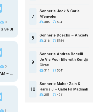
Sonnerie Jeck & Carla –
7
M’envoler
385
5941
8
NG SHUI
Sonnerie Doechii – Anxiety
8
316
5754
Sonnerie Andrea Bocelli –
Je Vis Pour Elle with Kendji
9
Girac
0
311
5541
MAXO KREAM – 6 MONTHS CLEAN
Sonnerie Maher Zain &
10
Harris J – Qalbi Fil Madinah
253
4911
3