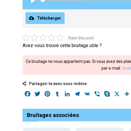
Play
Télécharger
Rate this post
Avez-vous trouvé cette bruitage utile ?
Ce bruitage ne nous appartient pas. Si vous avez des plai
par e-mail :
bru
Partagez-le avec vous-même:
Facebook
Twitter
Pinterest
Tumblr
LinkedIn
Telegram
VK
Viber
Skype
X
Bruitages associées