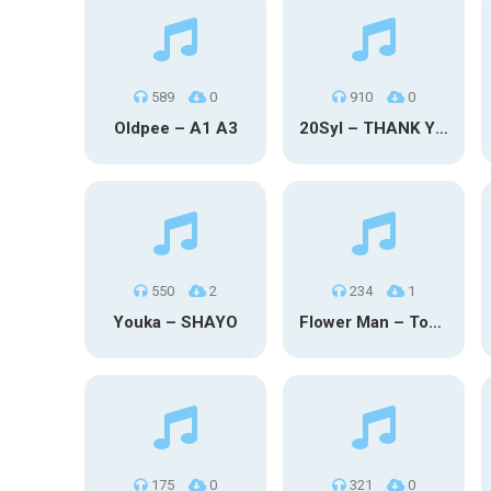
589
0
910
0
Oldpee – A1 A3
20Syl – THANK YOU
550
2
234
1
Youka – SHAYO
Flower Man – Toby Fox
175
0
321
0