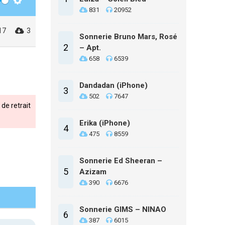
Settings
831
20952
17
3
Sonnerie Bruno Mars, Rosé
2
– Apt.
658
6539
Dandadan (iPhone)
3
502
7647
de retrait
Erika (iPhone)
4
475
8559
Sonnerie Ed Sheeran –
5
Azizam
390
6676
Sonnerie GIMS – NINAO
6
387
6015