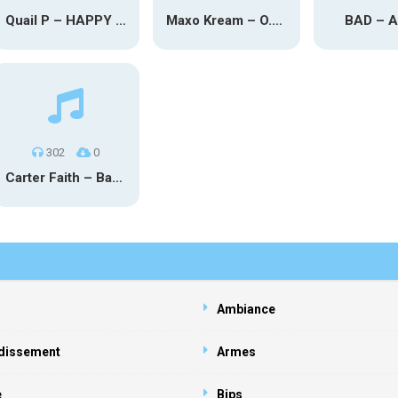
Quail P – HAPPY TEARS
Maxo Kream – O.Y.N
BAD – 
302
0
Carter Faith – Bar Star Vevo
Ambiance
dissement
Armes
e
Bips