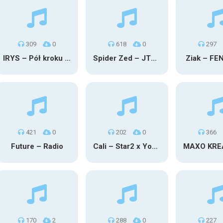
309
0
618
0
297
IRYS – Pół kroku stąd
Spider Zed – JTM OU TG
Ziak – FE
421
0
202
0
366
Future – Radio
Cali – Star2 x Young Henny
170
2
288
0
227