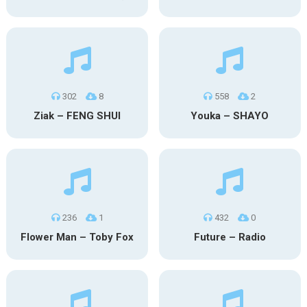
302
8
558
2
Ziak – FENG SHUI
Youka – SHAYO
236
1
432
0
Flower Man – Toby Fox
Future – Radio