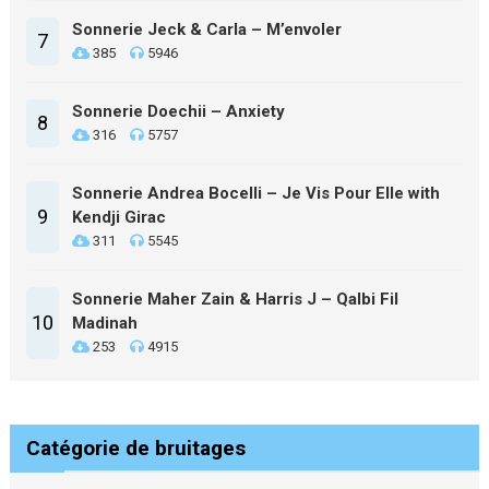
Sonnerie Jeck & Carla – M’envoler
7
385
5946
Sonnerie Doechii – Anxiety
8
316
5757
Sonnerie Andrea Bocelli – Je Vis Pour Elle with
9
Kendji Girac
311
5545
Sonnerie Maher Zain & Harris J – Qalbi Fil
10
Madinah
253
4915
Catégorie de bruitages