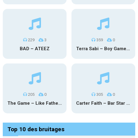
229
3
359
0
BAD – ATEEZ
Terra Sabi – Boy Game X Marcia Cruz
205
0
305
0
The Game – Like Father Like Daughter
Carter Faith – Bar Star Vevo
Top 10 des bruitages