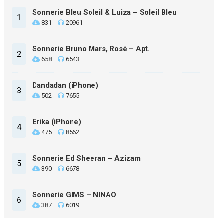
Sonnerie Bleu Soleil & Luiza – Soleil Bleu
1
831
20961
Sonnerie Bruno Mars, Rosé – Apt.
2
658
6543
Dandadan (iPhone)
3
502
7655
Erika (iPhone)
4
475
8562
Sonnerie Ed Sheeran – Azizam
5
390
6678
Sonnerie GIMS – NINAO
6
387
6019