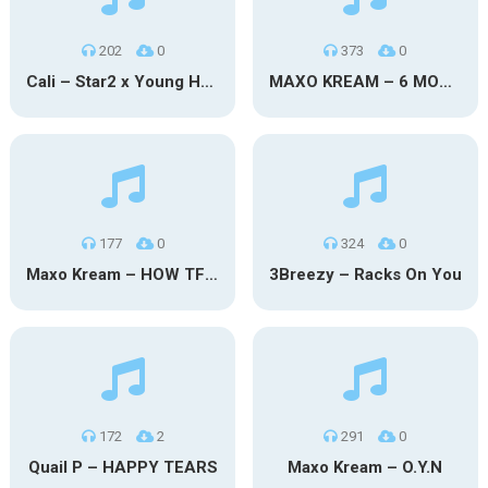
202
0
373
0
Cali – Star2 x Young Henny
MAXO KREAM – 6 MONTHS CLEAN
177
0
324
0
Maxo Kream – HOW TF I’M LUCKY
3Breezy – Racks On You
172
2
291
0
Quail P – HAPPY TEARS
Maxo Kream – O.Y.N