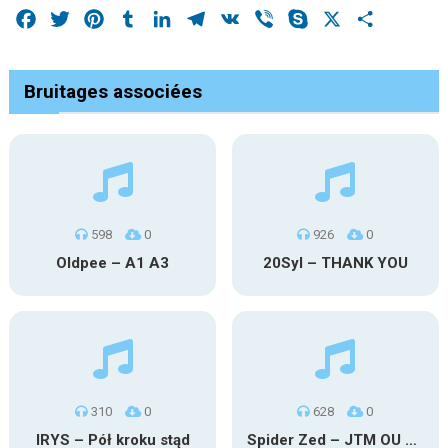
Facebook
Twitter
Pinterest
Tumblr
LinkedIn
Telegram
VK
Viber
Skype
X
Share
Bruitages associées
598
0
926
0
Oldpee – A1 A3
20Syl – THANK YOU
310
0
628
0
IRYS – Pół kroku stąd
Spider Zed – JTM OU TG