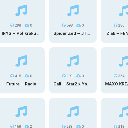
298
0
598
0
286
IRYS – Pół kroku stąd
Spider Zed – JTM OU TG
Ziak – FE
415
0
193
0
354
Future – Radio
Cali – Star2 x Young Henny
168
2
283
0
218