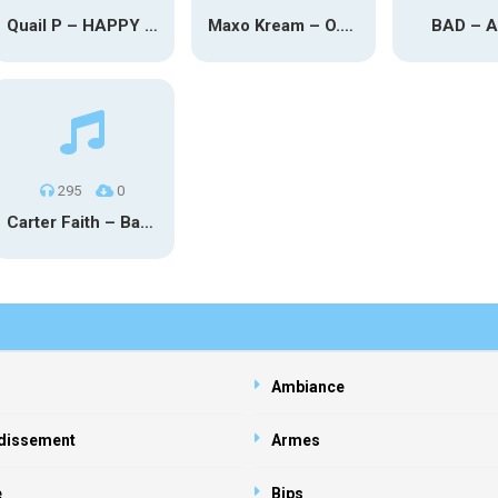
Quail P – HAPPY TEARS
Maxo Kream – O.Y.N
BAD – 
295
0
Carter Faith – Bar Star Vevo
Ambiance
dissement
Armes
e
Bips