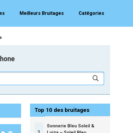
es
Meilleurs Bruitages
Catégories
e
phone
Top 10 des bruitages
Sonnerie Bleu Soleil &
1
Luiza – Soleil Bleu