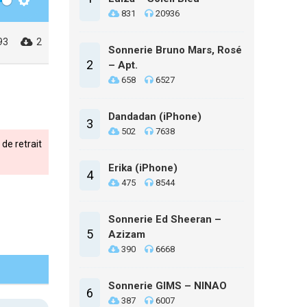
Settings
831
20936
93
2
Sonnerie Bruno Mars, Rosé
2
– Apt.
658
6527
Dandadan (iPhone)
3
502
7638
de retrait
Erika (iPhone)
4
475
8544
Sonnerie Ed Sheeran –
5
Azizam
390
6668
Sonnerie GIMS – NINAO
6
387
6007