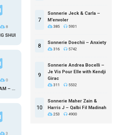
Sonnerie Jeck & Carla –
7
M’envoler
385
5931
8
NG SHUI
Sonnerie Doechii – Anxiety
8
316
5742
Sonnerie Andrea Bocelli –
Je Vis Pour Elle with Kendji
9
Girac
0
311
5532
MAXO KREAM – 6 MONTHS CLEAN
Sonnerie Maher Zain &
10
Harris J – Qalbi Fil Madinah
253
4900
3