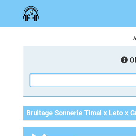
A
Ob
Bruitage Sonnerie Timal x Leto x G