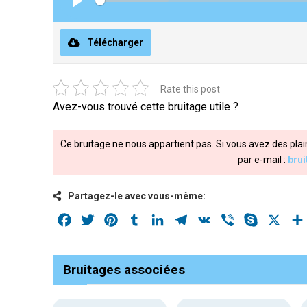
Play
Télécharger
Rate this post
Avez-vous trouvé cette bruitage utile ?
Ce bruitage ne nous appartient pas. Si vous avez des plai
par e-mail :
bru
Partagez-le avec vous-même:
Facebook
Twitter
Pinterest
Tumblr
LinkedIn
Telegram
VK
Viber
Skype
X
Bruitages associées