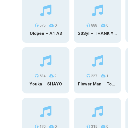
575
0
888
0
Oldpee – A1 A3
20Syl – THANK YOU
534
2
227
1
Youka – SHAYO
Flower Man – Toby Fox
170
0
315
0