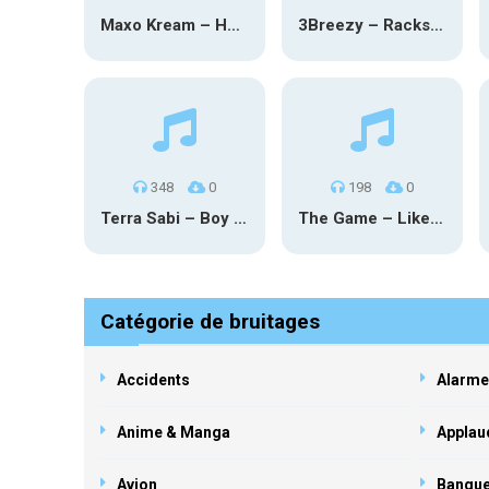
Maxo Kream – HOW TF I’M LUCKY
3Breezy – Racks On You
348
0
198
0
Terra Sabi – Boy Game X Marcia Cruz
The Game – Like Father Like Daughter
Catégorie de bruitages
Accidents
Alarme
Anime & Manga
Applau
Avion
Banqu