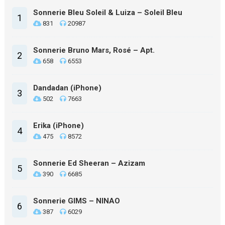
Sonnerie Bleu Soleil & Luiza – Soleil Bleu
1
831
20987
Sonnerie Bruno Mars, Rosé – Apt.
2
658
6553
Dandadan (iPhone)
3
502
7663
Erika (iPhone)
4
475
8572
Sonnerie Ed Sheeran – Azizam
5
390
6685
Sonnerie GIMS – NINAO
6
387
6029