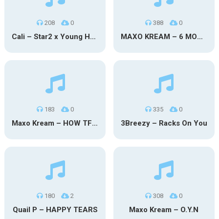
208
0
388
0
Cali – Star2 x Young Henny
MAXO KREAM – 6 MONTHS CLEAN
183
0
335
0
Maxo Kream – HOW TF I’M LUCKY
3Breezy – Racks On You
180
2
308
0
Quail P – HAPPY TEARS
Maxo Kream – O.Y.N