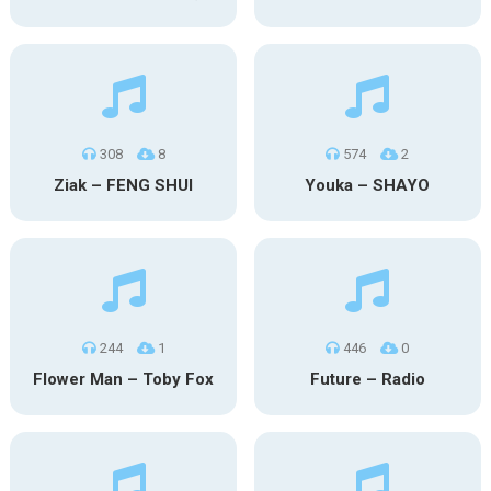
308
8
574
2
Ziak – FENG SHUI
Youka – SHAYO
244
1
446
0
Flower Man – Toby Fox
Future – Radio