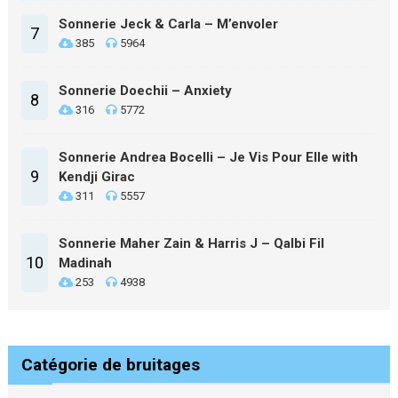
Sonnerie Jeck & Carla – M’envoler
7
385
5964
Sonnerie Doechii – Anxiety
8
316
5772
Sonnerie Andrea Bocelli – Je Vis Pour Elle with
9
Kendji Girac
311
5557
Sonnerie Maher Zain & Harris J – Qalbi Fil
10
Madinah
253
4938
Catégorie de bruitages