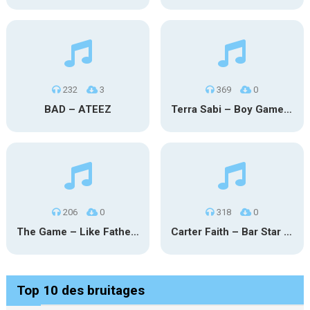
232
3
369
0
BAD – ATEEZ
Terra Sabi – Boy Game X Marcia Cruz
206
0
318
0
The Game – Like Father Like Daughter
Carter Faith – Bar Star Vevo
Top 10 des bruitages