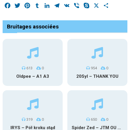
Facebook
Twitter
Pinterest
Tumblr
LinkedIn
Telegram
VK
Viber
Skype
X
Share
Bruitages associées
613
0
954
0
Oldpee – A1 A3
20Syl – THANK YOU
319
0
650
0
IRYS – Pół kroku stąd
Spider Zed – JTM OU TG