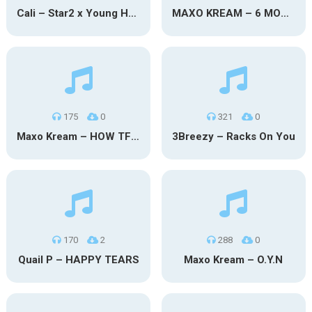
Cali – Star2 x Young Henny
MAXO KREAM – 6 MONTHS CLEAN
175
0
321
0
Maxo Kream – HOW TF I’M LUCKY
3Breezy – Racks On You
170
2
288
0
Quail P – HAPPY TEARS
Maxo Kream – O.Y.N