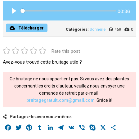
00:36
Play
Télécharger
Catégories:
Sonnerie
469
0
Rate this post
Avez-vous trouvé cette bruitage utile ?
Ce bruitage ne nous appartient pas. Si vous avez des plaintes
concernant les droits d'auteur, veuillez nous envoyer une
demande de retrait par e-mail :
bruitagegratuit.com@gmail.com
. Grâce à!
Partagez-le avec vous-même:
Facebook
Twitter
Pinterest
Tumblr
LinkedIn
Telegram
VK
Viber
Skype
X
Share