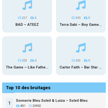
227
3
355
0
BAD – ATEEZ
Terra Sabi – Boy Game X Marcia Cruz
203
0
302
0
The Game – Like Father Like Daughter
Carter Faith – Bar Star Vevo
Top 10 des bruitages
Sonnerie Bleu Soleil & Luiza – Soleil Bleu
1
831
20952