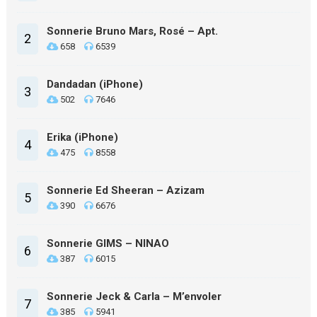
Sonnerie Bruno Mars, Rosé – Apt.
2
658
6539
Dandadan (iPhone)
3
502
7646
Erika (iPhone)
4
475
8558
Sonnerie Ed Sheeran – Azizam
5
390
6676
Sonnerie GIMS – NINAO
6
387
6015
Sonnerie Jeck & Carla – M’envoler
7
385
5941