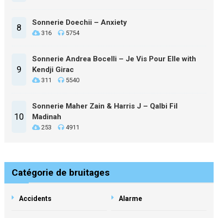
Sonnerie Doechii – Anxiety
8
316
5754
Sonnerie Andrea Bocelli – Je Vis Pour Elle with
9
Kendji Girac
311
5540
Sonnerie Maher Zain & Harris J – Qalbi Fil
10
Madinah
253
4911
Catégorie de bruitages
Accidents
Alarme