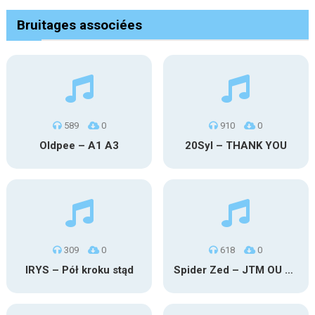
Bruitages associées
589
0
910
0
Oldpee – A1 A3
20Syl – THANK YOU
309
0
618
0
IRYS – Pół kroku stąd
Spider Zed – JTM OU TG