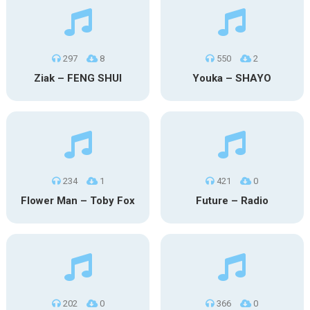
297
8
550
2
Ziak – FENG SHUI
Youka – SHAYO
234
1
421
0
Flower Man – Toby Fox
Future – Radio
202
0
366
0