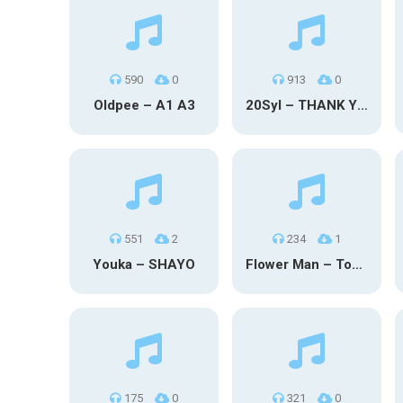
590
0
913
0
Oldpee – A1 A3
20Syl – THANK YOU
551
2
234
1
Youka – SHAYO
Flower Man – Toby Fox
175
0
321
0