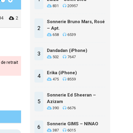
Settings
831
20957
94
2
Sonnerie Bruno Mars, Rosé
2
– Apt.
658
6539
Dandadan (iPhone)
3
502
7647
de retrait
Erika (iPhone)
4
475
8559
Sonnerie Ed Sheeran –
5
Azizam
390
6676
Sonnerie GIMS – NINAO
6
387
6015