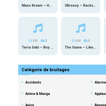
Maxo Kream – HOW TF I’M LUCKY
3Breezy – Racks On You
355
0
204
0
Terra Sabi – Boy Game X Marcia Cruz
The Game – Like Father Like Daughter
Catégorie de bruitages
Accidents
Alarme
Anime & Manga
Applau
Avion
Banqu