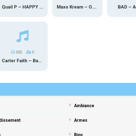
Quail P – HAPPY TEARS
Maxo Kream – O.Y.N
BAD – 
302
0
Carter Faith – Bar Star Vevo
Ambiance
dissement
Armes
e
Bips