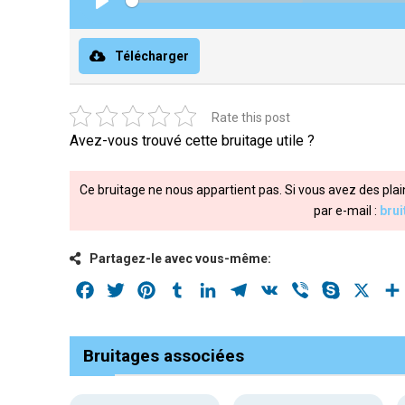
Play
Télécharger
Rate this post
Avez-vous trouvé cette bruitage utile ?
Ce bruitage ne nous appartient pas. Si vous avez des plai
par e-mail :
bru
Partagez-le avec vous-même:
Facebook
Twitter
Pinterest
Tumblr
LinkedIn
Telegram
VK
Viber
Skype
X
Bruitages associées