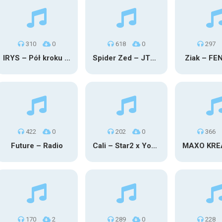
310
0
618
0
297
IRYS – Pół kroku stąd
Spider Zed – JTM OU TG
Ziak – FE
422
0
202
0
366
Future – Radio
Cali – Star2 x Young Henny
170
2
289
0
228