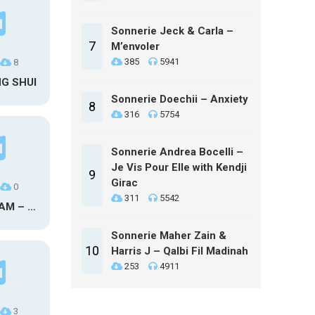
Sonnerie Jeck & Carla –
7
M’envoler
385
5941
8
NG SHUI
Sonnerie Doechii – Anxiety
8
316
5754
Sonnerie Andrea Bocelli –
Je Vis Pour Elle with Kendji
9
Girac
0
311
5542
MAXO KREAM – 6 MONTHS CLEAN
Sonnerie Maher Zain &
10
Harris J – Qalbi Fil Madinah
253
4911
3