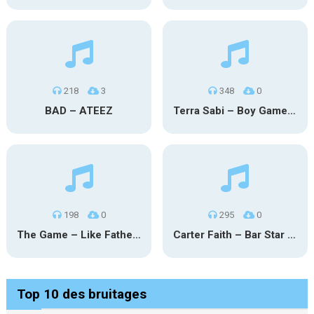
218
3
348
0
BAD – ATEEZ
Terra Sabi – Boy Game X Marcia Cruz
198
0
295
0
The Game – Like Father Like Daughter
Carter Faith – Bar Star Vevo
Top 10 des bruitages