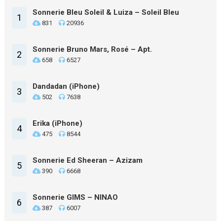
Sonnerie Bleu Soleil & Luiza – Soleil Bleu
1
831
20936
Sonnerie Bruno Mars, Rosé – Apt.
2
658
6527
Dandadan (iPhone)
3
502
7638
Erika (iPhone)
4
475
8544
Sonnerie Ed Sheeran – Azizam
5
390
6668
Sonnerie GIMS – NINAO
6
387
6007