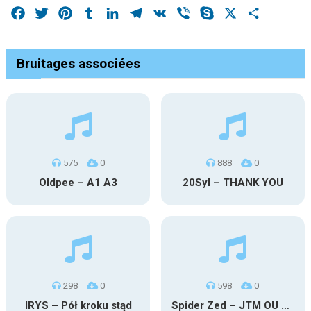
Facebook
Twitter
Pinterest
Tumblr
LinkedIn
Telegram
VK
Viber
Skype
X
Share
Bruitages associées
575
0
888
0
Oldpee – A1 A3
20Syl – THANK YOU
298
0
598
0
IRYS – Pół kroku stąd
Spider Zed – JTM OU TG