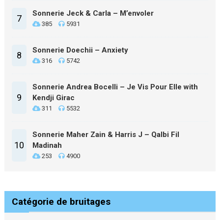
Sonnerie Jeck & Carla – M’envoler
7
385
5931
Sonnerie Doechii – Anxiety
8
316
5742
Sonnerie Andrea Bocelli – Je Vis Pour Elle with
9
Kendji Girac
311
5532
Sonnerie Maher Zain & Harris J – Qalbi Fil
10
Madinah
253
4900
Catégorie de bruitages