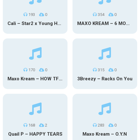
193
0
354
0
Cali – Star2 x Young Henny
MAXO KREAM – 6 MONTHS CLEAN
170
0
315
0
Maxo Kream – HOW TF I’M LUCKY
3Breezy – Racks On You
168
2
283
0
Quail P – HAPPY TEARS
Maxo Kream – O.Y.N