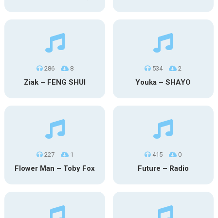
286
8
534
2
Ziak – FENG SHUI
Youka – SHAYO
227
1
415
0
Flower Man – Toby Fox
Future – Radio