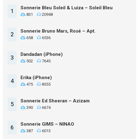
Sonnerie Bleu Soleil & Luiza – Soleil Bleu
1
831
20948
Sonnerie Bruno Mars, Rosé – Apt.
2
658
6536
Dandadan (iPhone)
3
502
7645
Erika (iPhone)
4
475
8555
Sonnerie Ed Sheeran – Azizam
5
390
6674
Sonnerie GIMS – NINAO
6
387
6013