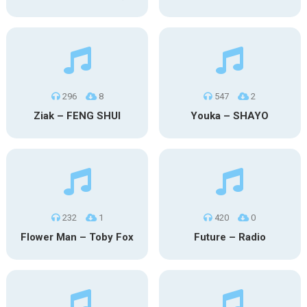
296
8
547
2
Ziak – FENG SHUI
Youka – SHAYO
232
1
420
0
Flower Man – Toby Fox
Future – Radio