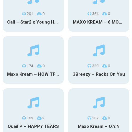
201
0
364
0
Cali – Star2 x Young Henny
MAXO KREAM – 6 MONTHS CLEAN
174
0
320
0
Maxo Kream – HOW TF I’M LUCKY
3Breezy – Racks On You
169
2
287
0
Quail P – HAPPY TEARS
Maxo Kream – O.Y.N