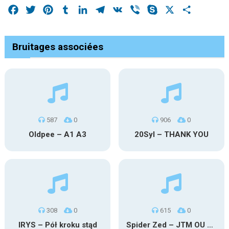
Facebook
Twitter
Pinterest
Tumblr
LinkedIn
Telegram
VK
Viber
Skype
X
Share
Bruitages associées
587
0
906
0
Oldpee – A1 A3
20Syl – THANK YOU
308
0
615
0
IRYS – Pół kroku stąd
Spider Zed – JTM OU TG