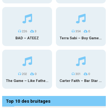
226
3
354
0
BAD – ATEEZ
Terra Sabi – Boy Game X Marcia Cruz
202
0
301
0
The Game – Like Father Like Daughter
Carter Faith – Bar Star Vevo
Top 10 des bruitages