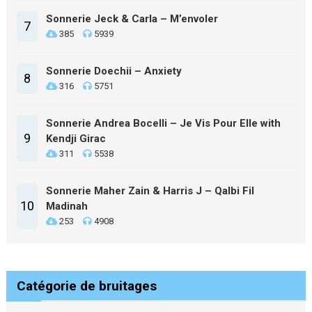
Sonnerie Jeck & Carla – M’envoler
7
385
5939
Sonnerie Doechii – Anxiety
8
316
5751
Sonnerie Andrea Bocelli – Je Vis Pour Elle with
9
Kendji Girac
311
5538
Sonnerie Maher Zain & Harris J – Qalbi Fil
10
Madinah
253
4908
Catégorie de bruitages