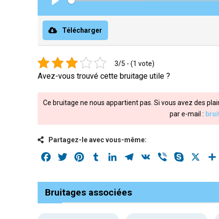
Play
Télécharger
3/5 - (1 vote)
Avez-vous trouvé cette bruitage utile ?
Ce bruitage ne nous appartient pas. Si vous avez des plai
par e-mail :
bru
Partagez-le avec vous-même:
Facebook
Twitter
Pinterest
Tumblr
LinkedIn
Telegram
VK
Viber
Skype
X
Bruitages associées