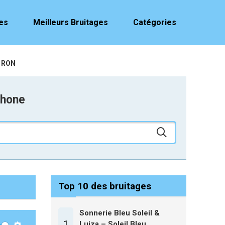
es
Meilleurs Bruitages
Catégories
N RON
phone
Top 10 des bruitages
Sonnerie Bleu Soleil &
1
Luiza – Soleil Bleu