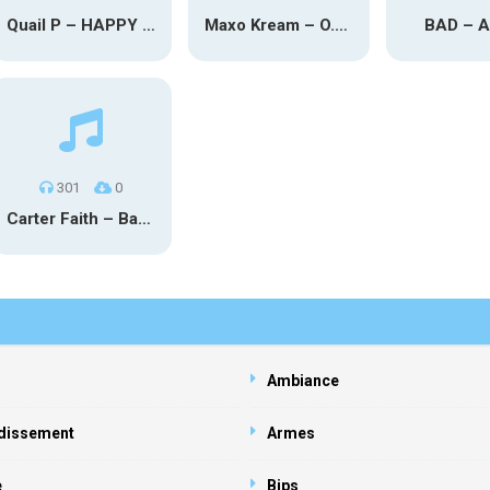
Quail P – HAPPY TEARS
Maxo Kream – O.Y.N
BAD – 
301
0
Carter Faith – Bar Star Vevo
Ambiance
dissement
Armes
e
Bips