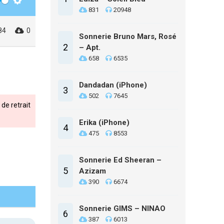
Settings
831
20948
84
0
Sonnerie Bruno Mars, Rosé
2
– Apt.
658
6535
Dandadan (iPhone)
3
502
7645
de retrait
Erika (iPhone)
4
475
8553
Sonnerie Ed Sheeran –
5
Azizam
390
6674
Sonnerie GIMS – NINAO
6
387
6013