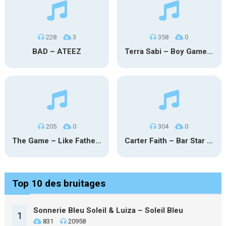
228
3
358
0
BAD – ATEEZ
Terra Sabi – Boy Game X Marcia Cruz
205
0
304
0
The Game – Like Father Like Daughter
Carter Faith – Bar Star Vevo
Top 10 des bruitages
Sonnerie Bleu Soleil & Luiza – Soleil Bleu
1
831
20958