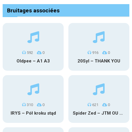
Bruitages associées
592
0
916
0
Oldpee – A1 A3
20Syl – THANK YOU
310
0
621
0
IRYS – Pół kroku stąd
Spider Zed – JTM OU TG