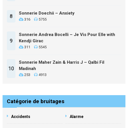
Sonnerie Doechii – Anxiety
8
316
5755
Sonnerie Andrea Bocelli – Je Vis Pour Elle with
9
Kendji Girac
311
5545
Sonnerie Maher Zain & Harris J – Qalbi Fil
10
Madinah
253
4913
Catégorie de bruitages
Accidents
Alarme