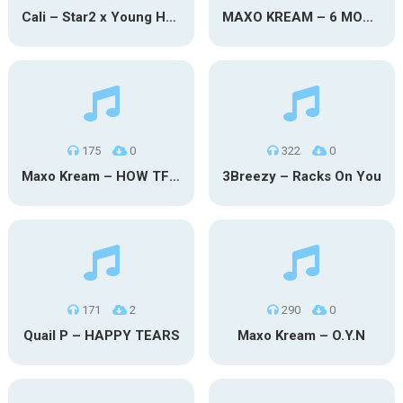
Cali – Star2 x Young Henny
MAXO KREAM – 6 MONTHS CLEAN
175
0
322
0
Maxo Kream – HOW TF I’M LUCKY
3Breezy – Racks On You
171
2
290
0
Quail P – HAPPY TEARS
Maxo Kream – O.Y.N