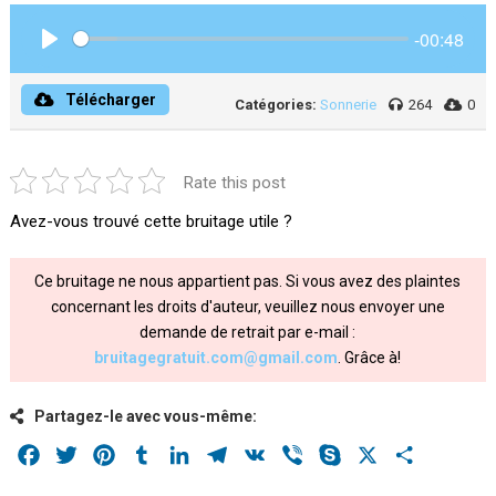
-00:48
Play
Télécharger
Catégories:
Sonnerie
264
0
Rate this post
Avez-vous trouvé cette bruitage utile ?
Ce bruitage ne nous appartient pas. Si vous avez des plaintes
concernant les droits d'auteur, veuillez nous envoyer une
demande de retrait par e-mail :
bruitagegratuit.com@gmail.com
. Grâce à!
Partagez-le avec vous-même:
Facebook
Twitter
Pinterest
Tumblr
LinkedIn
Telegram
VK
Viber
Skype
X
Share