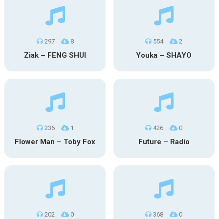
297
8
554
2
Ziak – FENG SHUI
Youka – SHAYO
236
1
426
0
Flower Man – Toby Fox
Future – Radio
202
0
368
0