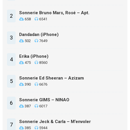
Sonnerie Bruno Mars, Rosé – Apt.
2
658
6541
Dandadan (iPhone)
3
502
7649
Erika (iPhone)
4
475
8560
Sonnerie Ed Sheeran – Azizam
5
390
6676
Sonnerie GIMS – NINAO
6
387
6017
Sonnerie Jeck & Carla – M’envoler
7
385
5944