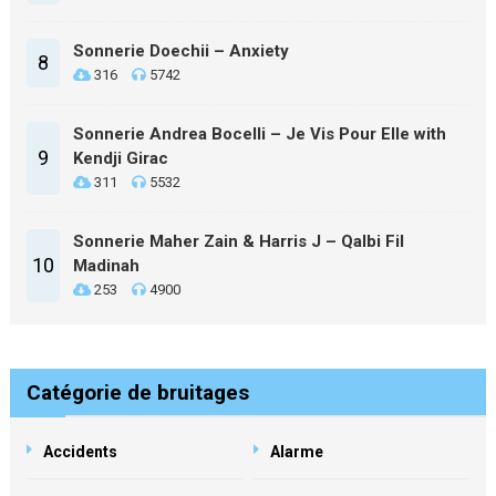
Sonnerie Doechii – Anxiety
8
316
5742
Sonnerie Andrea Bocelli – Je Vis Pour Elle with
9
Kendji Girac
311
5532
Sonnerie Maher Zain & Harris J – Qalbi Fil
10
Madinah
253
4900
Catégorie de bruitages
Accidents
Alarme