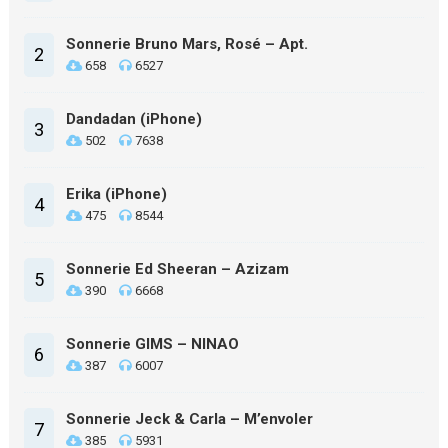
Sonnerie Bruno Mars, Rosé – Apt.
2
658
6527
Dandadan (iPhone)
3
502
7638
Erika (iPhone)
4
475
8544
Sonnerie Ed Sheeran – Azizam
5
390
6668
Sonnerie GIMS – NINAO
6
387
6007
Sonnerie Jeck & Carla – M’envoler
7
385
5931