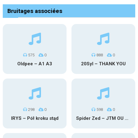
Bruitages associées
575
0
888
0
Oldpee – A1 A3
20Syl – THANK YOU
298
0
598
0
IRYS – Pół kroku stąd
Spider Zed – JTM OU TG