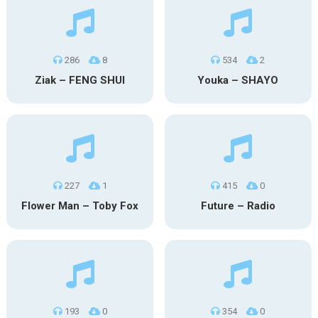
286
8
534
2
Ziak – FENG SHUI
Youka – SHAYO
227
1
415
0
Flower Man – Toby Fox
Future – Radio
193
0
354
0