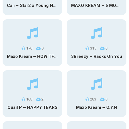
Cali – Star2 x Young Henny
MAXO KREAM – 6 MONTHS CLEAN
170
0
315
0
Maxo Kream – HOW TF I’M LUCKY
3Breezy – Racks On You
168
2
283
0
Quail P – HAPPY TEARS
Maxo Kream – O.Y.N