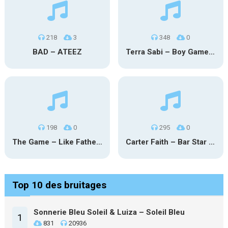
218
3
348
0
BAD – ATEEZ
Terra Sabi – Boy Game X Marcia Cruz
198
0
295
0
The Game – Like Father Like Daughter
Carter Faith – Bar Star Vevo
Top 10 des bruitages
Sonnerie Bleu Soleil & Luiza – Soleil Bleu
1
831
20936