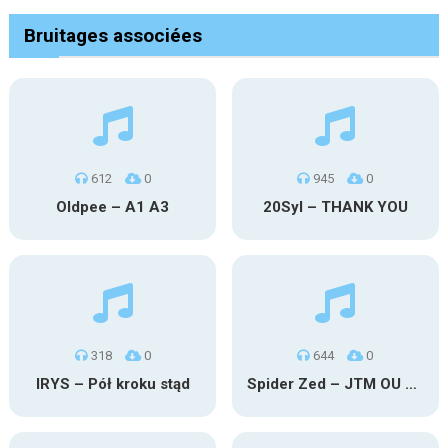
Bruitages associées
612
0
945
0
Oldpee – A1 A3
20Syl – THANK YOU
318
0
644
0
IRYS – Pół kroku stąd
Spider Zed – JTM OU TG