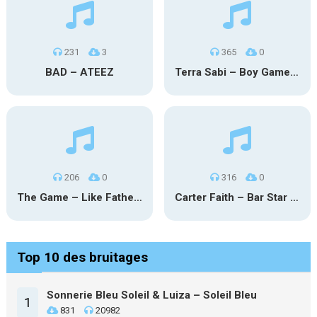
231
3
365
0
BAD – ATEEZ
Terra Sabi – Boy Game X Marcia Cruz
206
0
316
0
The Game – Like Father Like Daughter
Carter Faith – Bar Star Vevo
Top 10 des bruitages
Sonnerie Bleu Soleil & Luiza – Soleil Bleu
1
831
20982