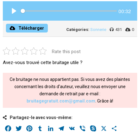
00:32
Play
Télécharger
Catégories:
Sonnerie
431
0
Rate this post
Avez-vous trouvé cette bruitage utile ?
Ce bruitage ne nous appartient pas. Si vous avez des plaintes
concernant les droits d'auteur, veuillez nous envoyer une
demande de retrait par e-mail :
bruitagegratuit.com@gmail.com
. Grâce à!
Partagez-le avec vous-même:
Facebook
Twitter
Pinterest
Tumblr
LinkedIn
Telegram
VK
Viber
Skype
X
Share