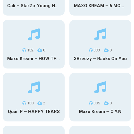
Cali – Star2 x Young Henny
MAXO KREAM – 6 MONTHS CLEAN
182
0
333
0
Maxo Kream – HOW TF I’M LUCKY
3Breezy – Racks On You
180
2
305
0
Quail P – HAPPY TEARS
Maxo Kream – O.Y.N