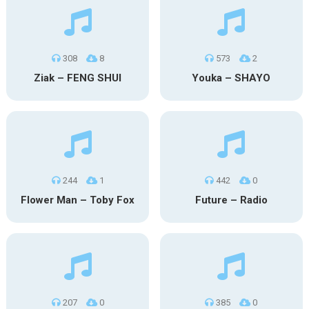
308
8
573
2
Ziak – FENG SHUI
Youka – SHAYO
244
1
442
0
Flower Man – Toby Fox
Future – Radio
207
0
385
0