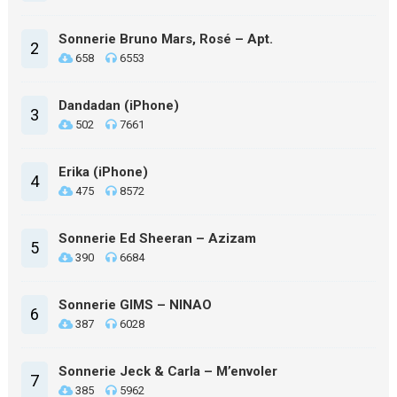
Sonnerie Bruno Mars, Rosé – Apt.
2
658
6553
Dandadan (iPhone)
3
502
7661
Erika (iPhone)
4
475
8572
Sonnerie Ed Sheeran – Azizam
5
390
6684
Sonnerie GIMS – NINAO
6
387
6028
Sonnerie Jeck & Carla – M’envoler
7
385
5962