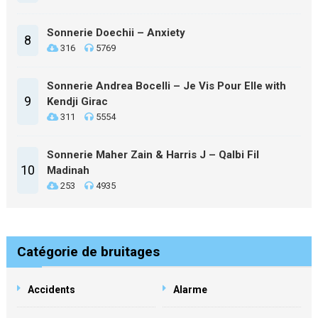
Sonnerie Doechii – Anxiety
8
316
5769
Sonnerie Andrea Bocelli – Je Vis Pour Elle with
9
Kendji Girac
311
5554
Sonnerie Maher Zain & Harris J – Qalbi Fil
10
Madinah
253
4935
Catégorie de bruitages
Accidents
Alarme