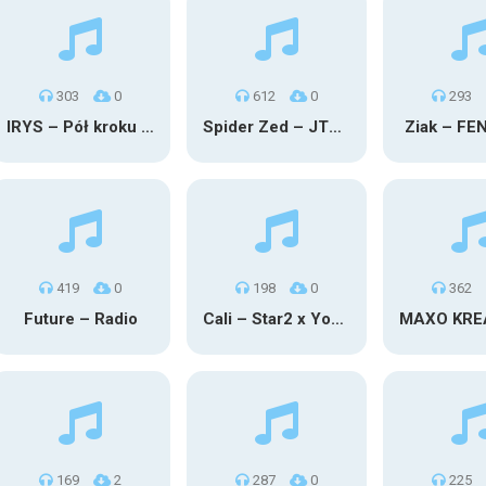
303
0
612
0
293
IRYS – Pół kroku stąd
Spider Zed – JTM OU TG
Ziak – FE
419
0
198
0
362
Future – Radio
Cali – Star2 x Young Henny
169
2
287
0
225