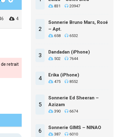
Settings
831
20947
46
4
Sonnerie Bruno Mars, Rosé
2
– Apt.
658
6532
Dandadan (iPhone)
3
502
7644
de retrait
Erika (iPhone)
4
475
8552
Sonnerie Ed Sheeran –
5
Azizam
390
6674
Sonnerie GIMS – NINAO
6
387
6010