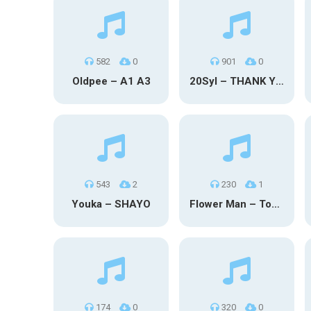
582
0
901
0
Oldpee – A1 A3
20Syl – THANK YOU
543
2
230
1
Youka – SHAYO
Flower Man – Toby Fox
174
0
320
0