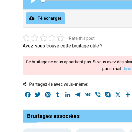
Play
Télécharger
Rate this post
Avez-vous trouvé cette bruitage utile ?
Ce bruitage ne nous appartient pas. Si vous avez des plai
par e-mail :
bru
Partagez-le avec vous-même:
Facebook
Twitter
Pinterest
Tumblr
LinkedIn
Telegram
VK
Viber
Skype
X
Bruitages associées