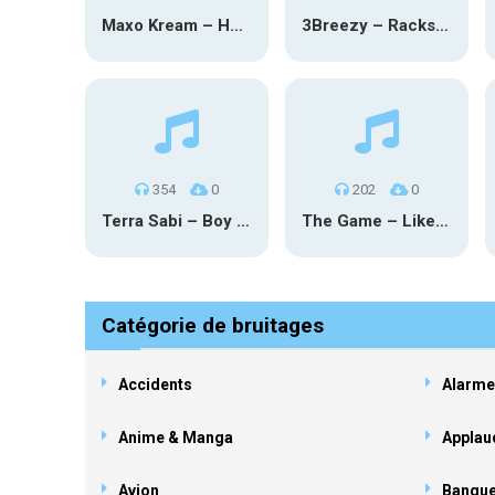
Maxo Kream – HOW TF I’M LUCKY
3Breezy – Racks On You
354
0
202
0
Terra Sabi – Boy Game X Marcia Cruz
The Game – Like Father Like Daughter
Catégorie de bruitages
Accidents
Alarme
Anime & Manga
Applau
Avion
Banqu