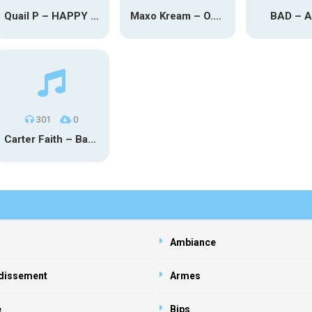
Quail P – HAPPY TEARS
Maxo Kream – O.Y.N
BAD – 
301
0
Carter Faith – Bar Star Vevo
Ambiance
dissement
Armes
e
Bips