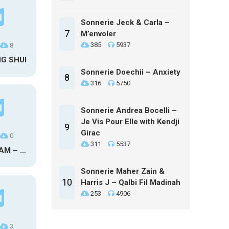
Sonnerie Jeck & Carla –
7
M’envoler
385
5937
8
NG SHUI
Sonnerie Doechii – Anxiety
8
316
5750
Sonnerie Andrea Bocelli –
Je Vis Pour Elle with Kendji
9
Girac
0
311
5537
MAXO KREAM – 6 MONTHS CLEAN
Sonnerie Maher Zain &
10
Harris J – Qalbi Fil Madinah
253
4906
3