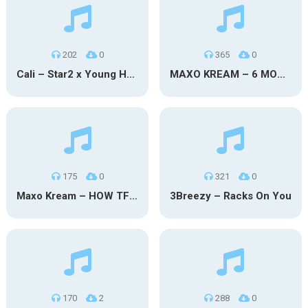
202
0
365
0
Cali – Star2 x Young Henny
MAXO KREAM – 6 MONTHS CLEAN
175
0
321
0
Maxo Kream – HOW TF I’M LUCKY
3Breezy – Racks On You
170
2
288
0