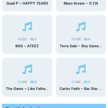
Quail P – HAPPY TEARS
Maxo Kream – O.Y.N
227
3
355
0
BAD – ATEEZ
Terra Sabi – Boy Game X Marcia Cruz
203
0
302
0
The Game – Like Father Like Daughter
Carter Faith – Bar Star Vevo