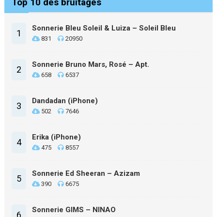
Top 10 des bruitages
Sonnerie Bleu Soleil & Luiza – Soleil Bleu
1
831
20950
Sonnerie Bruno Mars, Rosé – Apt.
2
658
6537
Dandadan (iPhone)
3
502
7646
Erika (iPhone)
4
475
8557
Sonnerie Ed Sheeran – Azizam
5
390
6675
Sonnerie GIMS – NINAO
6