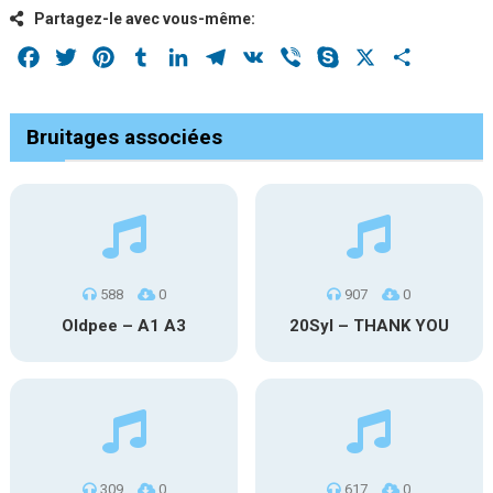
Partagez-le avec vous-même:
Facebook
Twitter
Pinterest
Tumblr
LinkedIn
Telegram
VK
Viber
Skype
X
Share
Bruitages associées
588
0
907
0
Oldpee – A1 A3
20Syl – THANK YOU
309
0
617
0