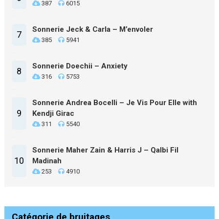
387
6015
Sonnerie Jeck & Carla – M’envoler
7
385
5941
Sonnerie Doechii – Anxiety
8
316
5753
Sonnerie Andrea Bocelli – Je Vis Pour Elle with
9
Kendji Girac
311
5540
Sonnerie Maher Zain & Harris J – Qalbi Fil
10
Madinah
253
4910
Catégorie de bruitages