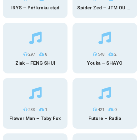
IRYS – Pół kroku stąd
Spider Zed – JTM OU TG
297
8
548
2
Ziak – FENG SHUI
Youka – SHAYO
233
1
421
0
Flower Man – Toby Fox
Future – Radio