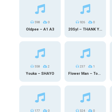
598
0
926
0
Oldpee – A1 A3
20Syl – THANK YOU
558
2
237
1
Youka – SHAYO
Flower Man – Toby Fox
177
0
324
0