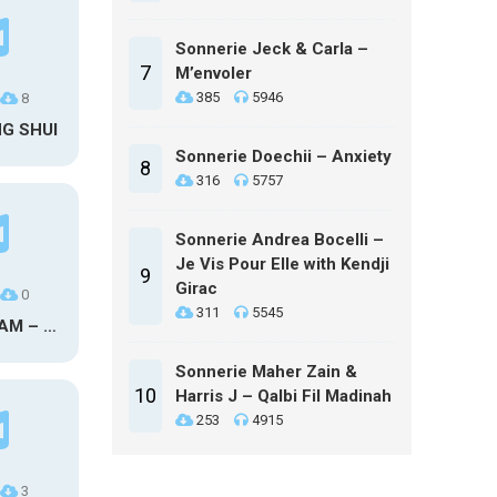
Sonnerie Jeck & Carla –
7
M’envoler
385
5946
8
NG SHUI
Sonnerie Doechii – Anxiety
8
316
5757
Sonnerie Andrea Bocelli –
Je Vis Pour Elle with Kendji
9
Girac
0
311
5545
MAXO KREAM – 6 MONTHS CLEAN
Sonnerie Maher Zain &
10
Harris J – Qalbi Fil Madinah
253
4915
3