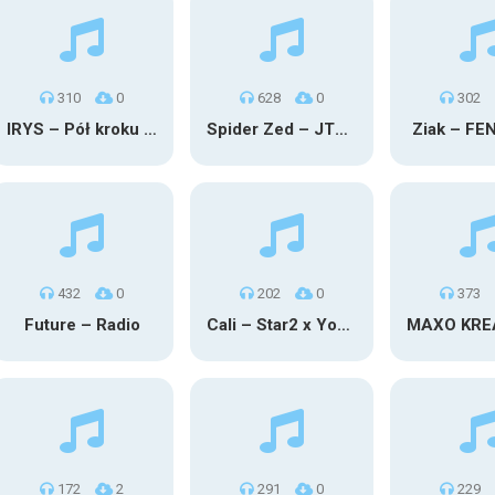
310
0
628
0
302
IRYS – Pół kroku stąd
Spider Zed – JTM OU TG
Ziak – FE
432
0
202
0
373
Future – Radio
Cali – Star2 x Young Henny
172
2
291
0
229