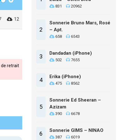
Settings
831
20962
7
12
Sonnerie Bruno Mars, Rosé
2
– Apt.
658
6543
Dandadan (iPhone)
3
502
7655
de retrait
Erika (iPhone)
4
475
8562
Sonnerie Ed Sheeran –
5
Azizam
390
6678
Sonnerie GIMS – NINAO
6
387
6019