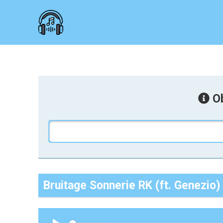
Ob
Bruitage Sonnerie RK (ft. Genezio)