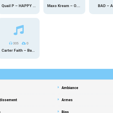
Quail P – HAPPY TEARS
Maxo Kream – O.Y.N
BAD – 
305
0
Carter Faith – Bar Star Vevo
Ambiance
dissement
Armes
e
Bips