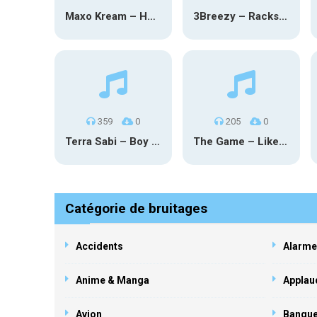
Maxo Kream – HOW TF I’M LUCKY
3Breezy – Racks On You
359
0
205
0
Terra Sabi – Boy Game X Marcia Cruz
The Game – Like Father Like Daughter
Catégorie de bruitages
Accidents
Alarme
Anime & Manga
Applau
Avion
Banqu