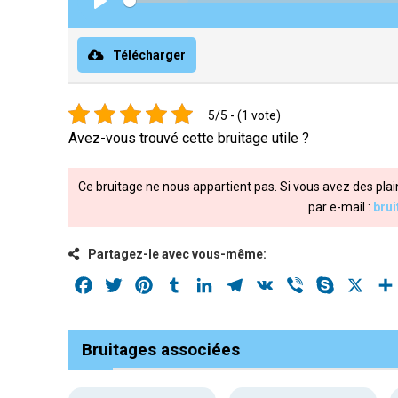
Play
Télécharger
5/5 - (1 vote)
Avez-vous trouvé cette bruitage utile ?
Ce bruitage ne nous appartient pas. Si vous avez des plai
par e-mail :
bru
Partagez-le avec vous-même:
Facebook
Twitter
Pinterest
Tumblr
LinkedIn
Telegram
VK
Viber
Skype
X
Bruitages associées