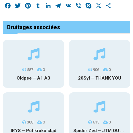
Facebook
Twitter
Pinterest
Tumblr
LinkedIn
Telegram
VK
Viber
Skype
X
Share
Bruitages associées
587
0
906
0
Oldpee – A1 A3
20Syl – THANK YOU
308
0
615
0
IRYS – Pół kroku stąd
Spider Zed – JTM OU TG