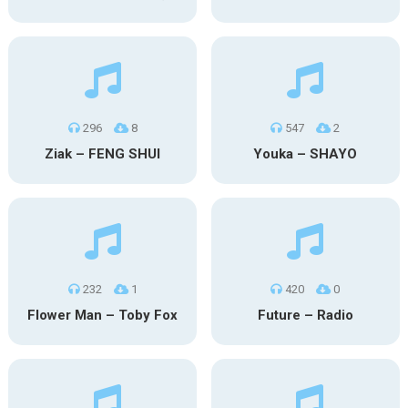
296
8
547
2
Ziak – FENG SHUI
Youka – SHAYO
232
1
420
0
Flower Man – Toby Fox
Future – Radio