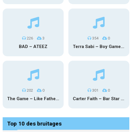
226
3
354
0
BAD – ATEEZ
Terra Sabi – Boy Game X Marcia Cruz
202
0
301
0
The Game – Like Father Like Daughter
Carter Faith – Bar Star Vevo
Top 10 des bruitages