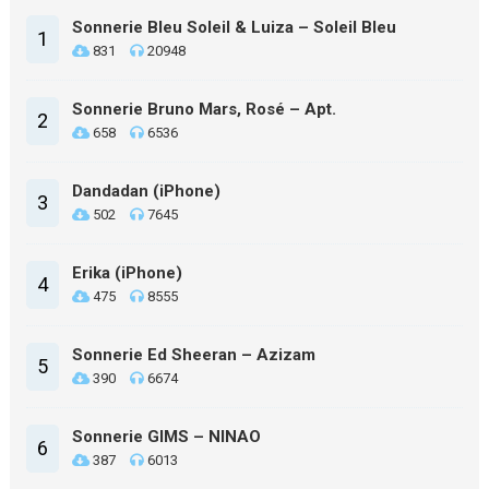
Sonnerie Bleu Soleil & Luiza – Soleil Bleu
1
831
20948
Sonnerie Bruno Mars, Rosé – Apt.
2
658
6536
Dandadan (iPhone)
3
502
7645
Erika (iPhone)
4
475
8555
Sonnerie Ed Sheeran – Azizam
5
390
6674
Sonnerie GIMS – NINAO
6
387
6013