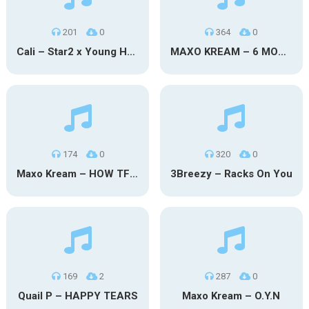
201
0
364
0
Cali – Star2 x Young Henny
MAXO KREAM – 6 MONTHS CLEAN
174
0
320
0
Maxo Kream – HOW TF I’M LUCKY
3Breezy – Racks On You
169
2
287
0
Quail P – HAPPY TEARS
Maxo Kream – O.Y.N