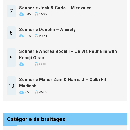
Sonnerie Jeck & Carla – M’envoler
7
385
5939
Sonnerie Doechii – Anxiety
8
316
5751
Sonnerie Andrea Bocelli – Je Vis Pour Elle with
9
Kendji Girac
311
5538
Sonnerie Maher Zain & Harris J – Qalbi Fil
10
Madinah
253
4908
Catégorie de bruitages