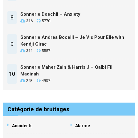
Sonnerie Doechii – Anxiety
8
316
5770
Sonnerie Andrea Bocelli – Je Vis Pour Elle with
9
Kendji Girac
311
5557
Sonnerie Maher Zain & Harris J – Qalbi Fil
10
Madinah
253
4937
Catégorie de bruitages
Accidents
Alarme