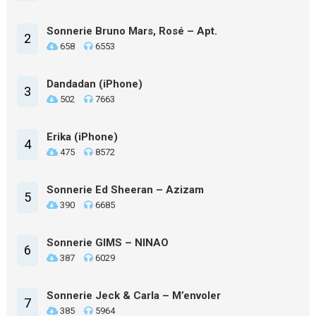
Sonnerie Bruno Mars, Rosé – Apt.
2
658
6553
Dandadan (iPhone)
3
502
7663
Erika (iPhone)
4
475
8572
Sonnerie Ed Sheeran – Azizam
5
390
6685
Sonnerie GIMS – NINAO
6
387
6029
Sonnerie Jeck & Carla – M’envoler
7
385
5964