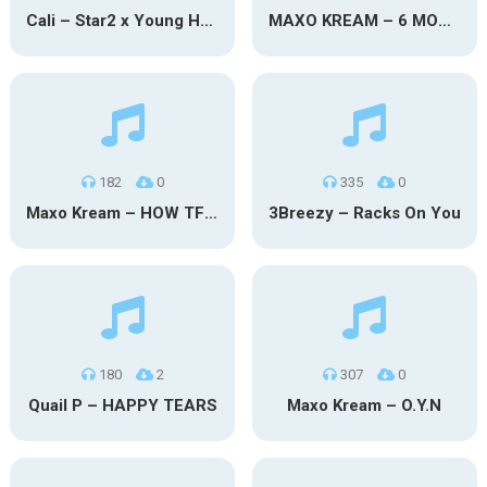
Cali – Star2 x Young Henny
MAXO KREAM – 6 MONTHS CLEAN
182
0
335
0
Maxo Kream – HOW TF I’M LUCKY
3Breezy – Racks On You
180
2
307
0
Quail P – HAPPY TEARS
Maxo Kream – O.Y.N