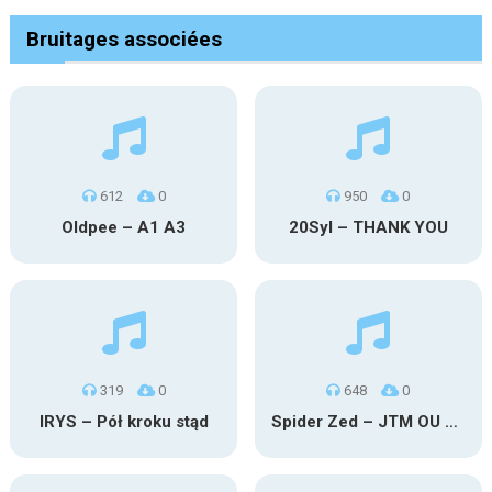
Bruitages associées
612
0
950
0
Oldpee – A1 A3
20Syl – THANK YOU
319
0
648
0
IRYS – Pół kroku stąd
Spider Zed – JTM OU TG