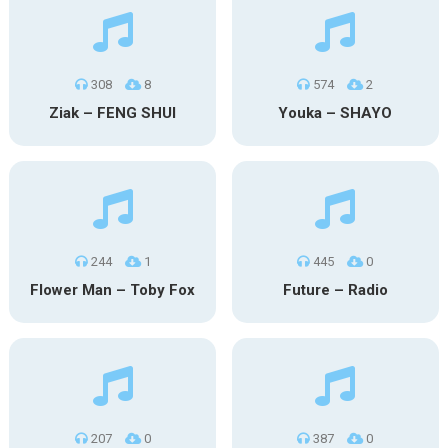
308
8
574
2
Ziak – FENG SHUI
Youka – SHAYO
244
1
445
0
Flower Man – Toby Fox
Future – Radio
207
0
387
0