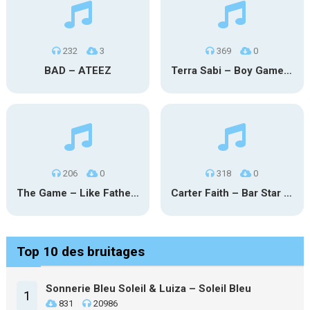
232
3
369
0
BAD – ATEEZ
Terra Sabi – Boy Game X Marcia Cruz
206
0
318
0
The Game – Like Father Like Daughter
Carter Faith – Bar Star Vevo
Top 10 des bruitages
Sonnerie Bleu Soleil & Luiza – Soleil Bleu
1
831
20986