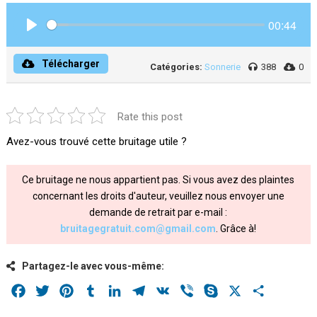
00:44
Play
Télécharger
Catégories:
Sonnerie
388
0
Rate this post
Avez-vous trouvé cette bruitage utile ?
Ce bruitage ne nous appartient pas. Si vous avez des plaintes
concernant les droits d'auteur, veuillez nous envoyer une
demande de retrait par e-mail :
bruitagegratuit.com@gmail.com
. Grâce à!
Partagez-le avec vous-même:
Facebook
Twitter
Pinterest
Tumblr
LinkedIn
Telegram
VK
Viber
Skype
X
Share