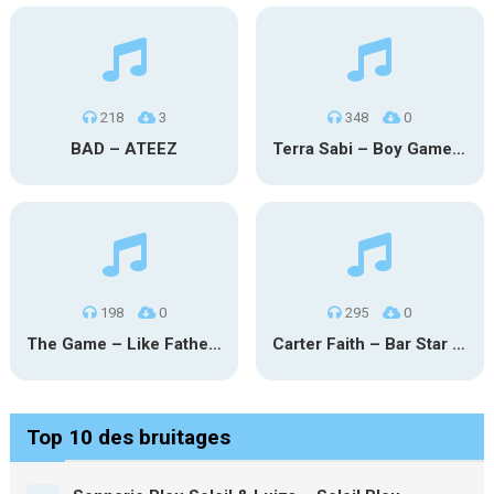
218
3
348
0
BAD – ATEEZ
Terra Sabi – Boy Game X Marcia Cruz
198
0
295
0
The Game – Like Father Like Daughter
Carter Faith – Bar Star Vevo
Top 10 des bruitages