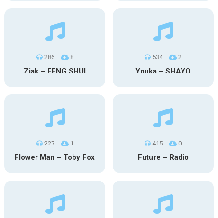
286
8
534
2
Ziak – FENG SHUI
Youka – SHAYO
227
1
415
0
Flower Man – Toby Fox
Future – Radio