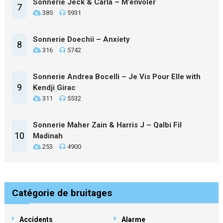
Sonnerie Jeck & Carla – M’envoler
7
385
5931
Sonnerie Doechii – Anxiety
8
316
5742
Sonnerie Andrea Bocelli – Je Vis Pour Elle with
9
Kendji Girac
311
5532
Sonnerie Maher Zain & Harris J – Qalbi Fil
10
Madinah
253
4900
Catégorie de bruitages
Accidents
Alarme