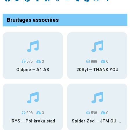
Bruitages associées
575
0
888
0
Oldpee – A1 A3
20Syl – THANK YOU
298
0
598
0
IRYS – Pół kroku stąd
Spider Zed – JTM OU TG