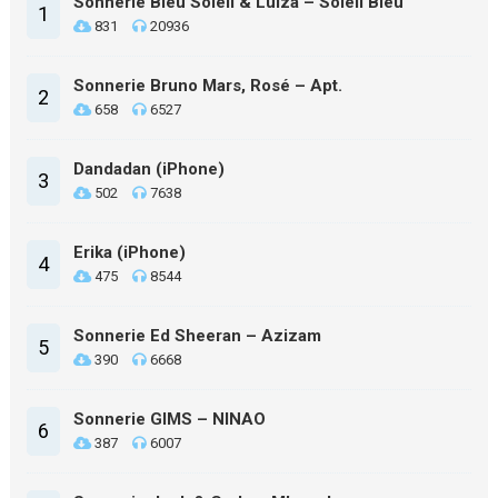
Sonnerie Bleu Soleil & Luiza – Soleil Bleu
1
831
20936
Sonnerie Bruno Mars, Rosé – Apt.
2
658
6527
Dandadan (iPhone)
3
502
7638
Erika (iPhone)
4
475
8544
Sonnerie Ed Sheeran – Azizam
5
390
6668
Sonnerie GIMS – NINAO
6
387
6007