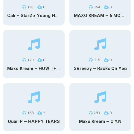
193
0
354
0
Cali – Star2 x Young Henny
MAXO KREAM – 6 MONTHS CLEAN
170
0
315
0
Maxo Kream – HOW TF I’M LUCKY
3Breezy – Racks On You
168
2
283
0
Quail P – HAPPY TEARS
Maxo Kream – O.Y.N