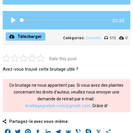
00:26
Play
Télécharger
Catégories:
Sonnerie
513
0
Rate this post
Avez-vous trouvé cette bruitage utile ?
Ce bruitage ne nous appartient pas. Si vous avez des plaintes
concernant les droits d'auteur, veuillez nous envoyer une
demande de retrait par e-mail :
bruitagegratuit.com@gmail.com
. Grâce à!
Partagez-le avec vous-même:
Facebook
Twitter
Pinterest
Tumblr
LinkedIn
Telegram
VK
Viber
Skype
X
Share