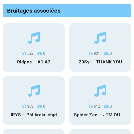
Bruitages associées
582
0
901
0
Oldpee – A1 A3
20Syl – THANK YOU
303
0
612
0
IRYS – Pół kroku stąd
Spider Zed – JTM OU TG