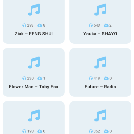
293
8
543
2
Ziak – FENG SHUI
Youka – SHAYO
230
1
419
0
Flower Man – Toby Fox
Future – Radio
198
0
362
0