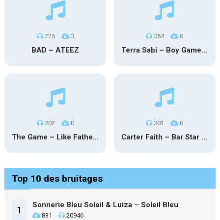
225
3
354
0
BAD – ATEEZ
Terra Sabi – Boy Game X Marcia Cruz
202
0
301
0
The Game – Like Father Like Daughter
Carter Faith – Bar Star Vevo
Top 10 des bruitages
Sonnerie Bleu Soleil & Luiza – Soleil Bleu
1
831
20946