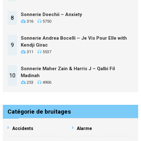
Sonnerie Doechii – Anxiety
8
316
5750
Sonnerie Andrea Bocelli – Je Vis Pour Elle with
9
Kendji Girac
311
5537
Sonnerie Maher Zain & Harris J – Qalbi Fil
10
Madinah
253
4906
Catégorie de bruitages
Accidents
Alarme