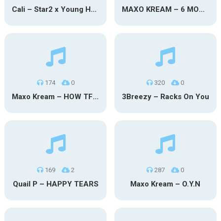
Cali – Star2 x Young Henny
MAXO KREAM – 6 MONTHS CLEAN
174
0
320
0
Maxo Kream – HOW TF I’M LUCKY
3Breezy – Racks On You
169
2
287
0
Quail P – HAPPY TEARS
Maxo Kream – O.Y.N