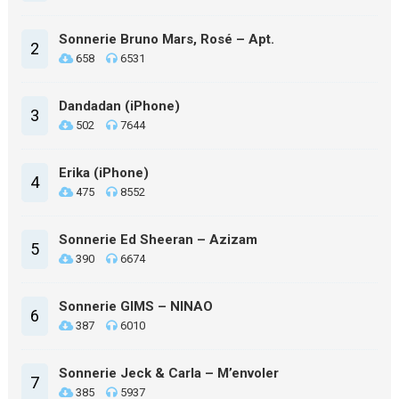
Sonnerie Bruno Mars, Rosé – Apt.
2
658
6531
Dandadan (iPhone)
3
502
7644
Erika (iPhone)
4
475
8552
Sonnerie Ed Sheeran – Azizam
5
390
6674
Sonnerie GIMS – NINAO
6
387
6010
Sonnerie Jeck & Carla – M’envoler
7
385
5937