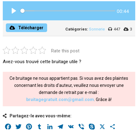
00:44
Play
Télécharger
Catégories:
Sonnerie
447
3
Rate this post
Avez-vous trouvé cette bruitage utile ?
Ce bruitage ne nous appartient pas. Si vous avez des plaintes
concernant les droits d'auteur, veuillez nous envoyer une
demande de retrait par e-mail :
bruitagegratuit.com@gmail.com
. Grâce à!
Partagez-le avec vous-même:
Facebook
Twitter
Pinterest
Tumblr
LinkedIn
Telegram
VK
Viber
Skype
X
Share