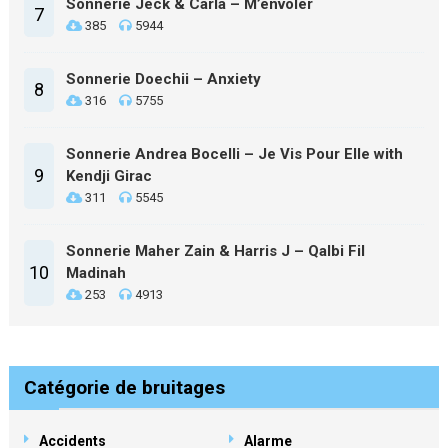
Sonnerie Jeck & Carla – M’envoler
7
385
5944
Sonnerie Doechii – Anxiety
8
316
5755
Sonnerie Andrea Bocelli – Je Vis Pour Elle with
9
Kendji Girac
311
5545
Sonnerie Maher Zain & Harris J – Qalbi Fil
10
Madinah
253
4913
Catégorie de bruitages
Accidents
Alarme