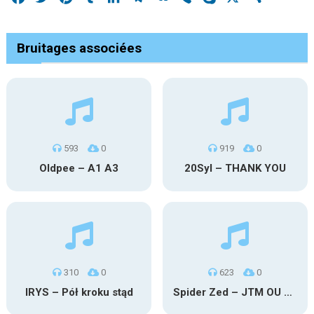
Bruitages associées
593
0
919
0
Oldpee – A1 A3
20Syl – THANK YOU
310
0
623
0
IRYS – Pół kroku stąd
Spider Zed – JTM OU TG