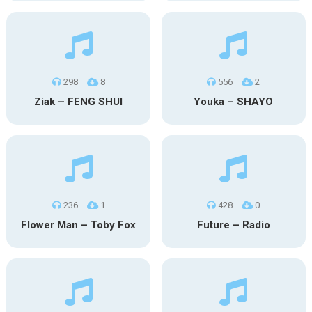
298
8
556
2
Ziak – FENG SHUI
Youka – SHAYO
236
1
428
0
Flower Man – Toby Fox
Future – Radio