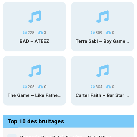
228
3
359
0
BAD – ATEEZ
Terra Sabi – Boy Game X Marcia Cruz
205
0
304
0
The Game – Like Father Like Daughter
Carter Faith – Bar Star Vevo
Top 10 des bruitages