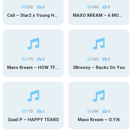
202
0
369
0
Cali – Star2 x Young Henny
MAXO KREAM – 6 MONTHS CLEAN
175
0
323
0
Maxo Kream – HOW TF I’M LUCKY
3Breezy – Racks On You
172
2
290
0
Quail P – HAPPY TEARS
Maxo Kream – O.Y.N