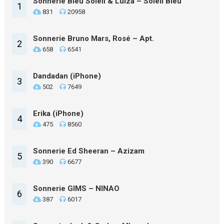
Sonnerie Bleu Soleil & Luiza – Soleil Bleu
1
831
20958
Sonnerie Bruno Mars, Rosé – Apt.
2
658
6541
Dandadan (iPhone)
3
502
7649
Erika (iPhone)
4
475
8560
Sonnerie Ed Sheeran – Azizam
5
390
6677
Sonnerie GIMS – NINAO
6
387
6017