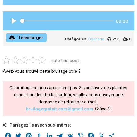
00:00
Play
Télécharger
Catégories:
Sonnerie
292
0
Rate this post
Avez-vous trouvé cette bruitage utile ?
Ce bruitage ne nous appartient pas. Si vous avez des plaintes
concernant les droits d'auteur, veuillez nous envoyer une
demande de retrait par e-mail :
bruitagegratuit.com@gmail.com
. Grâce à!
Partagez-le avec vous-même:
Facebook
Twitter
Pinterest
Tumblr
LinkedIn
Telegram
VK
Viber
Skype
X
Share