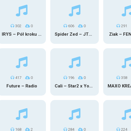
302
0
606
0
291
IRYS – Pół kroku stąd
Spider Zed – JTM OU TG
Ziak – FE
417
0
196
0
358
Future – Radio
Cali – Star2 x Young Henny
168
2
284
0
224