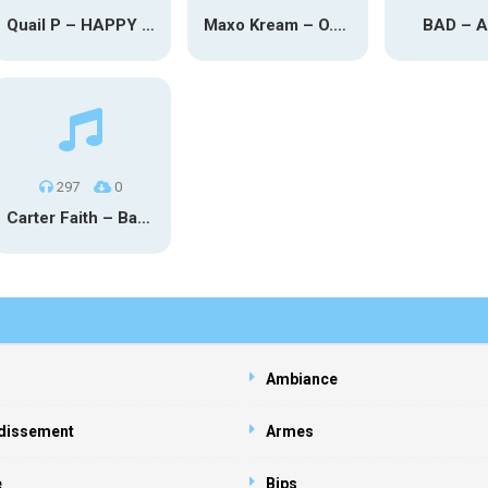
Quail P – HAPPY TEARS
Maxo Kream – O.Y.N
BAD – 
297
0
Carter Faith – Bar Star Vevo
Ambiance
dissement
Armes
e
Bips