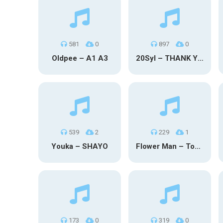
581
0
897
0
Oldpee – A1 A3
20Syl – THANK YOU
539
2
229
1
Youka – SHAYO
Flower Man – Toby Fox
173
0
319
0