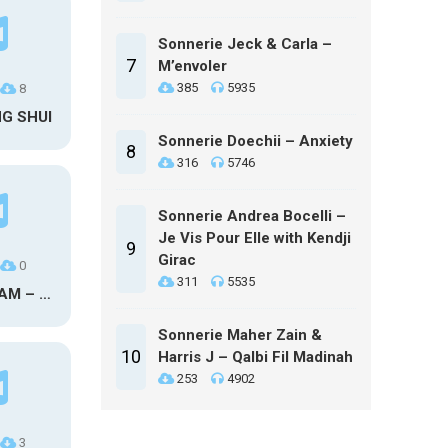
Sonnerie Jeck & Carla –
7
M’envoler
385
5935
8
NG SHUI
Sonnerie Doechii – Anxiety
8
316
5746
Sonnerie Andrea Bocelli –
Je Vis Pour Elle with Kendji
9
Girac
0
311
5535
MAXO KREAM – 6 MONTHS CLEAN
Sonnerie Maher Zain &
10
Harris J – Qalbi Fil Madinah
253
4902
3