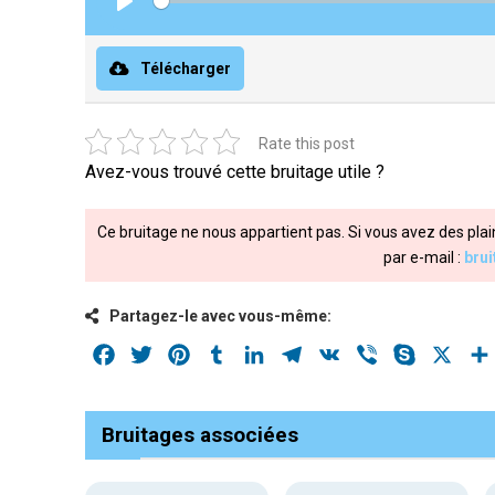
Play
Télécharger
Rate this post
Avez-vous trouvé cette bruitage utile ?
Ce bruitage ne nous appartient pas. Si vous avez des plai
par e-mail :
bru
Partagez-le avec vous-même:
Facebook
Twitter
Pinterest
Tumblr
LinkedIn
Telegram
VK
Viber
Skype
X
Bruitages associées