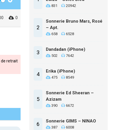
Settings
831
20942
00
0
Sonnerie Bruno Mars, Rosé
2
– Apt.
658
6528
Dandadan (iPhone)
3
502
7642
de retrait
Erika (iPhone)
4
475
8549
Sonnerie Ed Sheeran –
5
Azizam
390
6672
Sonnerie GIMS – NINAO
6
387
6008