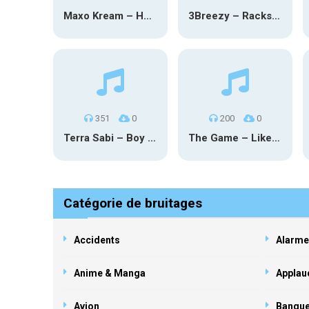
Maxo Kream – HOW TF I’M LUCKY
3Breezy – Racks On You
351
0
200
0
Terra Sabi – Boy Game X Marcia Cruz
The Game – Like Father Like Daughter
Catégorie de bruitages
Accidents
Alarme
Anime & Manga
Applau
Avion
Banqu