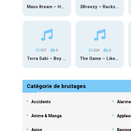
Maxo Kream – HOW TF I’M LUCKY
3Breezy – Racks On You
357
0
204
0
Terra Sabi – Boy Game X Marcia Cruz
The Game – Like Father Like Daughter
Catégorie de bruitages
Accidents
Alarme
Anime & Manga
Applau
Avion
Banqu