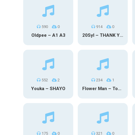
590
0
914
0
Oldpee – A1 A3
20Syl – THANK YOU
552
2
234
1
Youka – SHAYO
Flower Man – Toby Fox
175
0
321
0