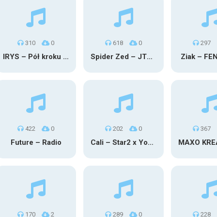
310
0
618
0
297
IRYS – Pół kroku stąd
Spider Zed – JTM OU TG
Ziak – FE
422
0
202
0
367
Future – Radio
Cali – Star2 x Young Henny
170
2
289
0
228