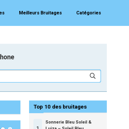
es
Meilleurs Bruitages
Catégories
r
phone
Top 10 des bruitages
Sonnerie Bleu Soleil &
1
Luiza – Soleil Bleu