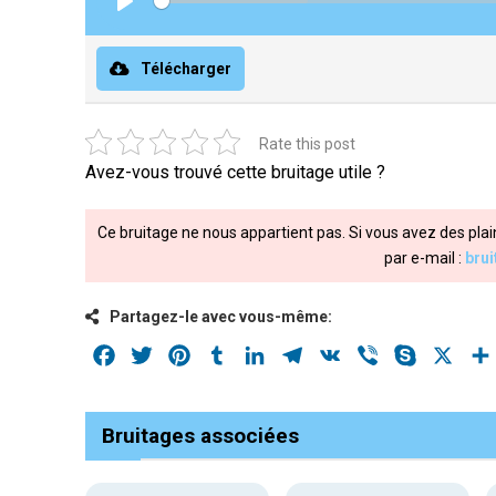
Play
Télécharger
Rate this post
Avez-vous trouvé cette bruitage utile ?
Ce bruitage ne nous appartient pas. Si vous avez des plai
par e-mail :
bru
Partagez-le avec vous-même:
Facebook
Twitter
Pinterest
Tumblr
LinkedIn
Telegram
VK
Viber
Skype
X
Bruitages associées