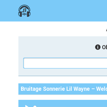
Ob
Bruitage Sonnerie Lil Wayne – Wel