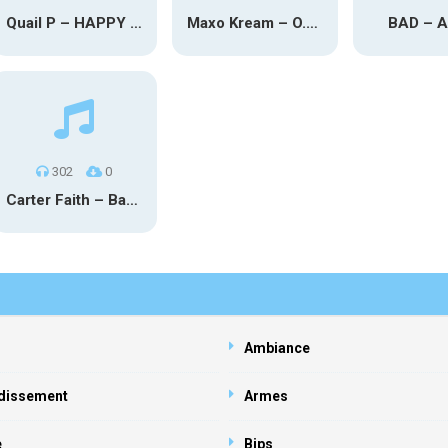
Quail P – HAPPY TEARS
Maxo Kream – O.Y.N
BAD – 
302
0
Carter Faith – Bar Star Vevo
Ambiance
dissement
Armes
e
Bips