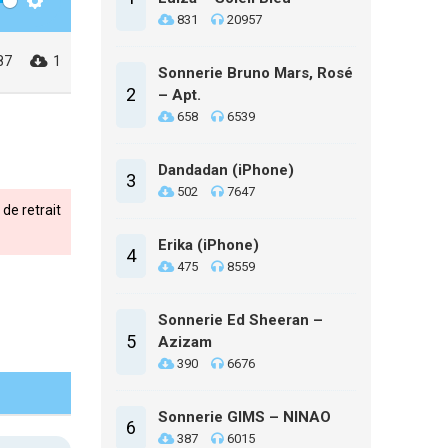
Settings
831
20957
87
1
Sonnerie Bruno Mars, Rosé
2
– Apt.
658
6539
Dandadan (iPhone)
3
502
7647
de retrait
Erika (iPhone)
4
475
8559
Sonnerie Ed Sheeran –
5
Azizam
390
6676
Sonnerie GIMS – NINAO
6
387
6015