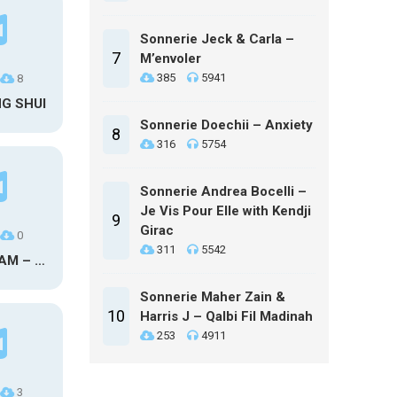
Sonnerie Jeck & Carla –
7
M’envoler
385
5941
8
NG SHUI
Sonnerie Doechii – Anxiety
8
316
5754
Sonnerie Andrea Bocelli –
Je Vis Pour Elle with Kendji
9
Girac
0
311
5542
MAXO KREAM – 6 MONTHS CLEAN
Sonnerie Maher Zain &
10
Harris J – Qalbi Fil Madinah
253
4911
3