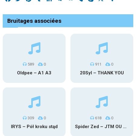
Bruitages associées
589
0
911
0
Oldpee – A1 A3
20Syl – THANK YOU
309
0
618
0
IRYS – Pół kroku stąd
Spider Zed – JTM OU TG