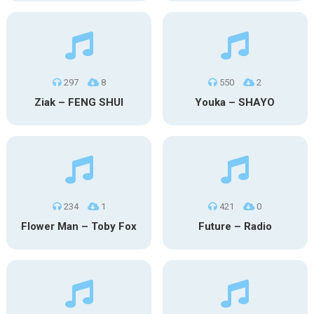
297
8
550
2
Ziak – FENG SHUI
Youka – SHAYO
234
1
421
0
Flower Man – Toby Fox
Future – Radio