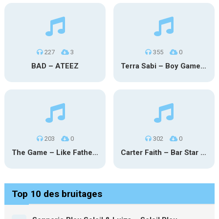
227
3
355
0
BAD – ATEEZ
Terra Sabi – Boy Game X Marcia Cruz
203
0
302
0
The Game – Like Father Like Daughter
Carter Faith – Bar Star Vevo
Top 10 des bruitages