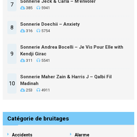
Sonnerie Jeck & Carla – M’envoler
7
385
5941
Sonnerie Doechii – Anxiety
8
316
5754
Sonnerie Andrea Bocelli – Je Vis Pour Elle with
9
Kendji Girac
311
5541
Sonnerie Maher Zain & Harris J – Qalbi Fil
10
Madinah
253
4911
Catégorie de bruitages
Accidents
Alarme