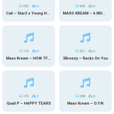
202
0
366
0
Cali – Star2 x Young Henny
MAXO KREAM – 6 MONTHS CLEAN
175
0
321
0
Maxo Kream – HOW TF I’M LUCKY
3Breezy – Racks On You
170
2
288
0
Quail P – HAPPY TEARS
Maxo Kream – O.Y.N