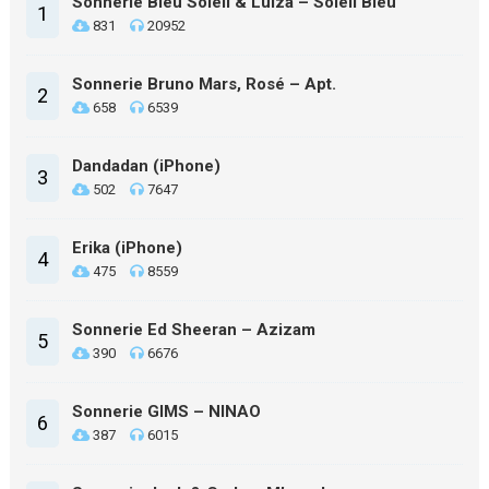
Sonnerie Bleu Soleil & Luiza – Soleil Bleu
1
831
20952
Sonnerie Bruno Mars, Rosé – Apt.
2
658
6539
Dandadan (iPhone)
3
502
7647
Erika (iPhone)
4
475
8559
Sonnerie Ed Sheeran – Azizam
5
390
6676
Sonnerie GIMS – NINAO
6
387
6015