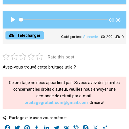
00:36
Play
Télécharger
Catégories:
Sonnerie
299
0
Rate this post
Avez-vous trouvé cette bruitage utile ?
Ce bruitage ne nous appartient pas. Si vous avez des plaintes
concernant les droits d'auteur, veuillez nous envoyer une
demande de retrait par e-mail :
bruitagegratuit.com@gmail.com
. Grâce à!
Partagez-le avec vous-même:
Facebook
Twitter
Pinterest
Tumblr
LinkedIn
Telegram
VK
Viber
Skype
X
Share