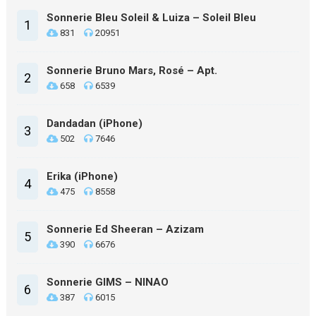
Sonnerie Bleu Soleil & Luiza – Soleil Bleu
1
831
20951
Sonnerie Bruno Mars, Rosé – Apt.
2
658
6539
Dandadan (iPhone)
3
502
7646
Erika (iPhone)
4
475
8558
Sonnerie Ed Sheeran – Azizam
5
390
6676
Sonnerie GIMS – NINAO
6
387
6015