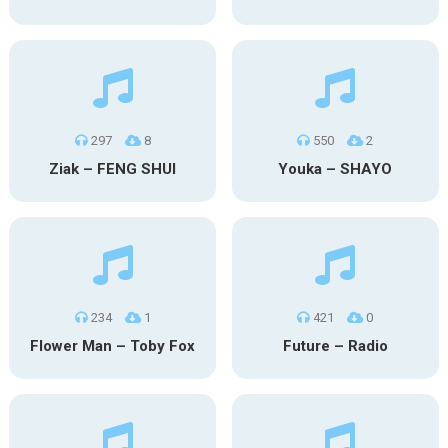
297
8
550
2
Ziak – FENG SHUI
Youka – SHAYO
234
1
421
0
Flower Man – Toby Fox
Future – Radio