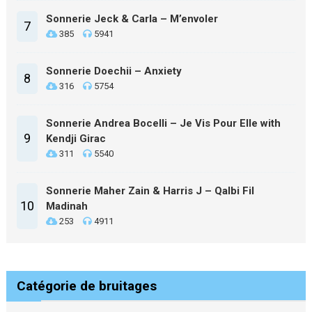
Sonnerie Jeck & Carla – M’envoler
7
385
5941
Sonnerie Doechii – Anxiety
8
316
5754
Sonnerie Andrea Bocelli – Je Vis Pour Elle with
9
Kendji Girac
311
5540
Sonnerie Maher Zain & Harris J – Qalbi Fil
10
Madinah
253
4911
Catégorie de bruitages