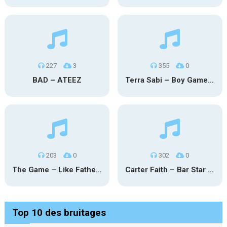
227
3
355
0
BAD – ATEEZ
Terra Sabi – Boy Game X Marcia Cruz
203
0
302
0
The Game – Like Father Like Daughter
Carter Faith – Bar Star Vevo
Top 10 des bruitages