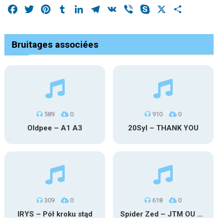
Facebook
Twitter
Pinterest
Tumblr
LinkedIn
Telegram
VK
Viber
Skype
X
Share
Bruitages associées
589
0
910
0
Oldpee – A1 A3
20Syl – THANK YOU
309
0
618
0
IRYS – Pół kroku stąd
Spider Zed – JTM OU TG