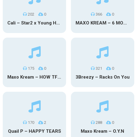
202
0
366
0
Cali – Star2 x Young Henny
MAXO KREAM – 6 MONTHS CLEAN
175
0
321
0
Maxo Kream – HOW TF I’M LUCKY
3Breezy – Racks On You
170
2
288
0
Quail P – HAPPY TEARS
Maxo Kream – O.Y.N