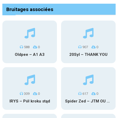
Bruitages associées
588
0
907
0
Oldpee – A1 A3
20Syl – THANK YOU
309
0
617
0
IRYS – Pół kroku stąd
Spider Zed – JTM OU TG