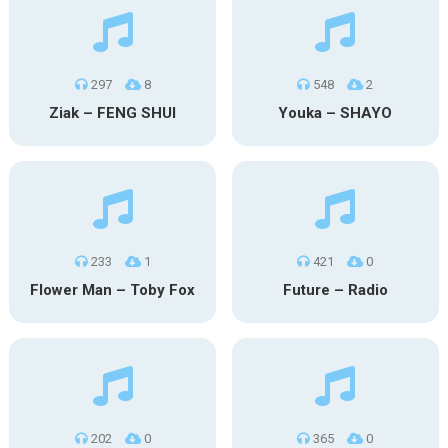
297
8
548
2
Ziak – FENG SHUI
Youka – SHAYO
233
1
421
0
Flower Man – Toby Fox
Future – Radio
202
0
365
0