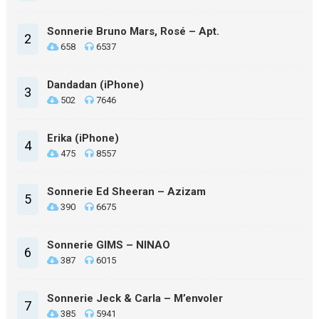
Sonnerie Bruno Mars, Rosé – Apt.
2
658
6537
Dandadan (iPhone)
3
502
7646
Erika (iPhone)
4
475
8557
Sonnerie Ed Sheeran – Azizam
5
390
6675
Sonnerie GIMS – NINAO
6
387
6015
Sonnerie Jeck & Carla – M’envoler
7
385
5941