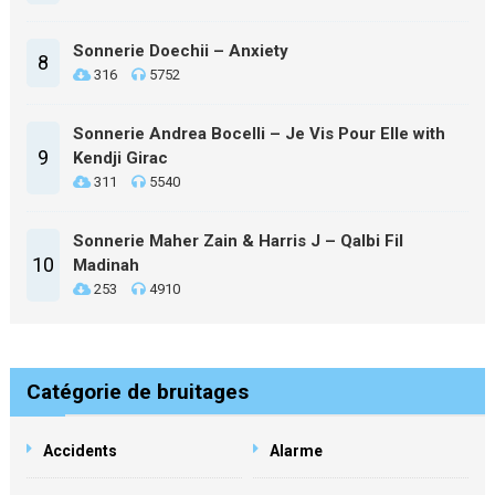
Sonnerie Doechii – Anxiety
8
316
5752
Sonnerie Andrea Bocelli – Je Vis Pour Elle with
9
Kendji Girac
311
5540
Sonnerie Maher Zain & Harris J – Qalbi Fil
10
Madinah
253
4910
Catégorie de bruitages
Accidents
Alarme