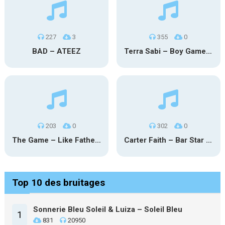
227
3
355
0
BAD – ATEEZ
Terra Sabi – Boy Game X Marcia Cruz
203
0
302
0
The Game – Like Father Like Daughter
Carter Faith – Bar Star Vevo
Top 10 des bruitages
Sonnerie Bleu Soleil & Luiza – Soleil Bleu
1
831
20950