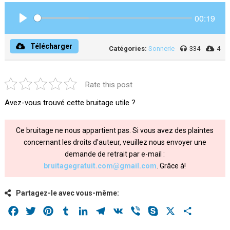
00:19
Play
Télécharger
Catégories:
Sonnerie
334
4
Rate this post
Avez-vous trouvé cette bruitage utile ?
Ce bruitage ne nous appartient pas. Si vous avez des plaintes
concernant les droits d'auteur, veuillez nous envoyer une
demande de retrait par e-mail :
bruitagegratuit.com@gmail.com
. Grâce à!
Partagez-le avec vous-même:
Facebook
Twitter
Pinterest
Tumblr
LinkedIn
Telegram
VK
Viber
Skype
X
Share