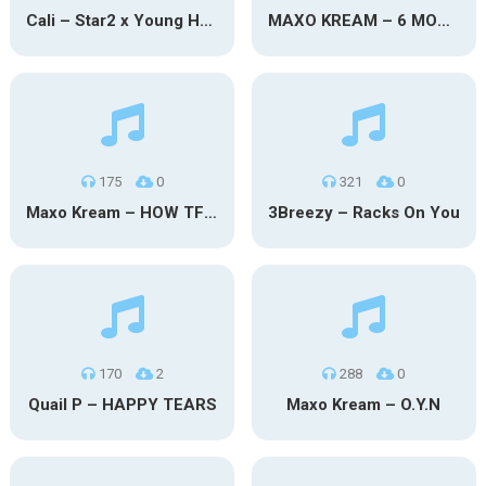
Cali – Star2 x Young Henny
MAXO KREAM – 6 MONTHS CLEAN
175
0
321
0
Maxo Kream – HOW TF I’M LUCKY
3Breezy – Racks On You
170
2
288
0
Quail P – HAPPY TEARS
Maxo Kream – O.Y.N