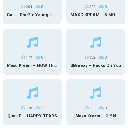
204
0
382
0
Cali – Star2 x Young Henny
MAXO KREAM – 6 MONTHS CLEAN
179
0
332
0
Maxo Kream – HOW TF I’M LUCKY
3Breezy – Racks On You
178
2
302
0
Quail P – HAPPY TEARS
Maxo Kream – O.Y.N