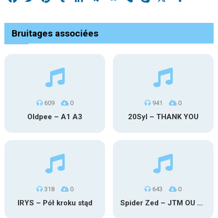
Bruitages associées
609
0
941
0
Oldpee – A1 A3
20Syl – THANK YOU
318
0
643
0
IRYS – Pół kroku stąd
Spider Zed – JTM OU TG