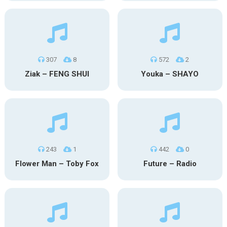
307
8
572
2
Ziak – FENG SHUI
Youka – SHAYO
243
1
442
0
Flower Man – Toby Fox
Future – Radio