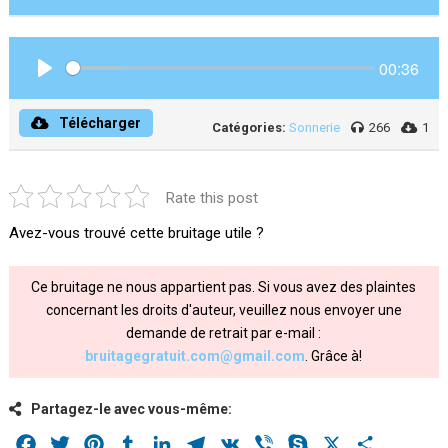
00:36
Play
Télécharger
Catégories:
Sonnerie
266
1
Rate this post
Avez-vous trouvé cette bruitage utile ?
Ce bruitage ne nous appartient pas. Si vous avez des plaintes
concernant les droits d'auteur, veuillez nous envoyer une
demande de retrait par e-mail :
bruitagegratuit.com@gmail.com
. Grâce à!
Partagez-le avec vous-même:
Facebook
Twitter
Pinterest
Tumblr
LinkedIn
Telegram
VK
Viber
Skype
X
Share