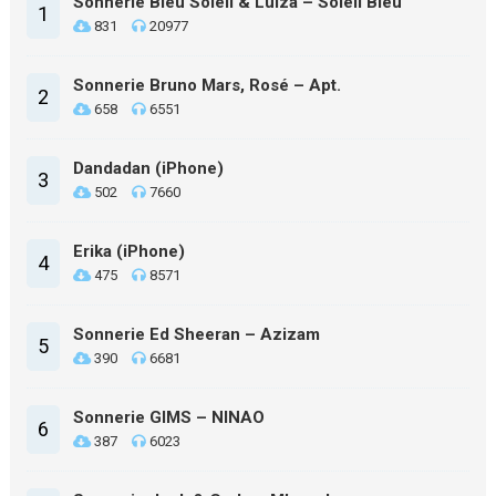
Sonnerie Bleu Soleil & Luiza – Soleil Bleu
1
831
20977
Sonnerie Bruno Mars, Rosé – Apt.
2
658
6551
Dandadan (iPhone)
3
502
7660
Erika (iPhone)
4
475
8571
Sonnerie Ed Sheeran – Azizam
5
390
6681
Sonnerie GIMS – NINAO
6
387
6023