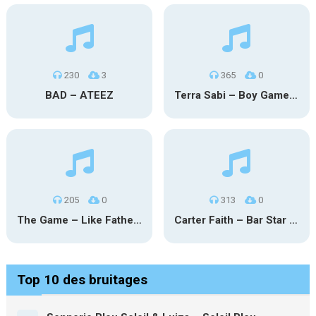
230
3
365
0
BAD – ATEEZ
Terra Sabi – Boy Game X Marcia Cruz
205
0
313
0
The Game – Like Father Like Daughter
Carter Faith – Bar Star Vevo
Top 10 des bruitages