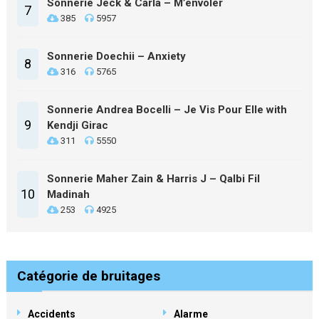
Sonnerie Jeck & Carla – M’envoler
7
385
5957
Sonnerie Doechii – Anxiety
8
316
5765
Sonnerie Andrea Bocelli – Je Vis Pour Elle with
9
Kendji Girac
311
5550
Sonnerie Maher Zain & Harris J – Qalbi Fil
10
Madinah
253
4925
Catégorie de bruitages
Accidents
Alarme